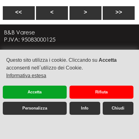
<<
<
>
>>
B&B Varese
P.IVA: 95083000125
Via G. Rossini, 4
Questo sito utilizza i cookie. Cliccando su
Accetta
21949 CASTRONNO (VA)
+39 335 6088957
acconsenti nell`utilizzo dei Cookie.
info@bbvarese.it
Informativa estesa
privacy
cookie
Accetta
Rifiuta
Personalizza
Info
Chiudi