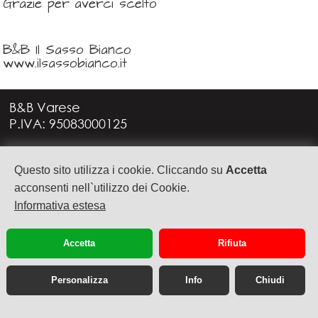
Grazie per averci scelto
B&B Il Sasso Bianco
www.ilsassobianco.it
B&B Varese
P.IVA: 95083000125
Via G. Rossini, 4
Questo sito utilizza i cookie. Cliccando su
Accetta
21949 CASTRONNO (VA)
+39 335 6088957
acconsenti nell`utilizzo dei Cookie.
info@bbvarese.it
Informativa estesa
privacy
cookie
Accetta
Rifiuta
Personalizza
Info
Chiudi