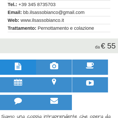
Tel.:
+39 345 8735703
Email:
bb.ilsassobianco@gmail.com
Web:
www.ilsassobianco.it
Trattamento:
Pernottamento e colazione
€ 55
da



u
;



Siamo una coppia intraprendente che opera da