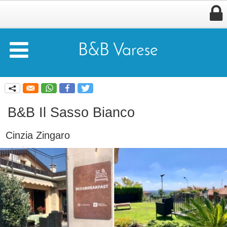


B&B Varese
q
B&B Il Sasso Bianco
Cinzia Zingaro