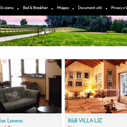
hi siamo
Bed & Breakfast
Mappa
Documenti utili
Privacy e 
elax Laveno
B&B VILLA LIZ