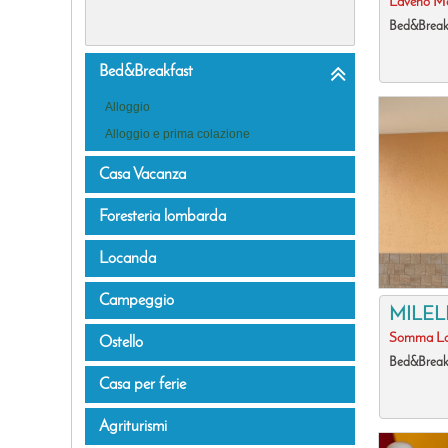
Laveno M
Bed&Break
Strutture ricettive

Bed&Breakfast
Alloggio
Alloggio e prima colazione
Casa Vacanza
Foresteria lombarda
Locanda
Campeggio
MILEL
Somma L
Ostello
Bed&Break
Casa per ferie
Agriturismi