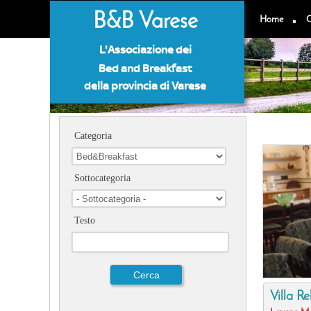
B&B Varese
Home
C
L'Associazione dei
Bed and Breakfast
della provincia di Varese
Categoria
Sottocategoria
Testo
Villa R