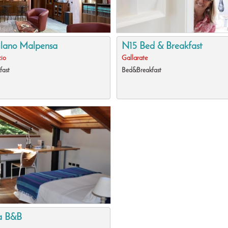
lano Malpensa
N15 Bed & Breakfast
zio
Gallarate
fast
Bed&Breakfast
da B&B