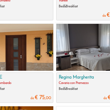
ombello
Varese
fast
Bed&Breakfast
€
da
Bagno esclusivo, TV, WiFi, Aria Condizionata, Mini Bar
E
Regina Margherita
ombardo
Cavaria con Premezzo
fast
Bed&Breakfast
€ 75
,00
da
da