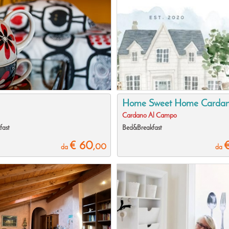
Home Sweet Home Carda
Cardano Al Campo
fast
Bed&Breakfast
€ 60
,00
da
da