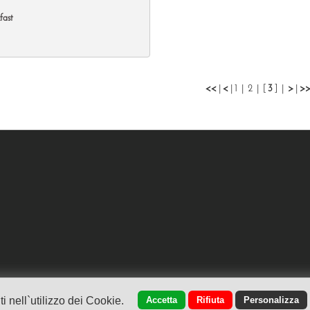
fast
<<
|
<
|
1
|
2
|
[
3
] |
>
|
>
 nell`utilizzo dei Cookie.
Accetta
Rifiuta
Personalizza