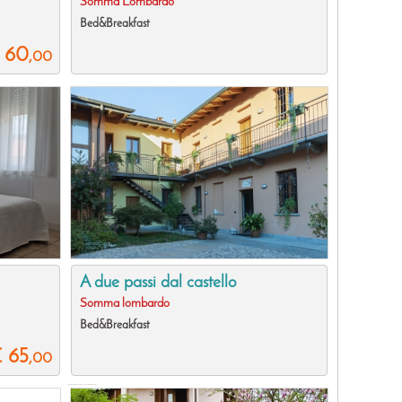
Somma Lombardo
Bed&Breakfast
 60
,00
A due passi dal castello
Somma lombardo
Bed&Breakfast
€ 65
,00
PARCHEGGIO AUTO PER TUTTO IL VIAGGIO GRATIS