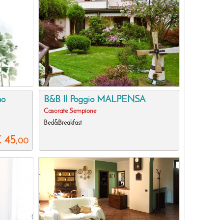
no
B&B Il Poggio MALPENSA
Casorate Sempione
Bed&Breakfast
€ 45
,00