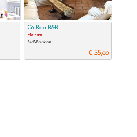
Cà Rosa B&B
Malnate
Bed&Breakfast
€ 55
,00