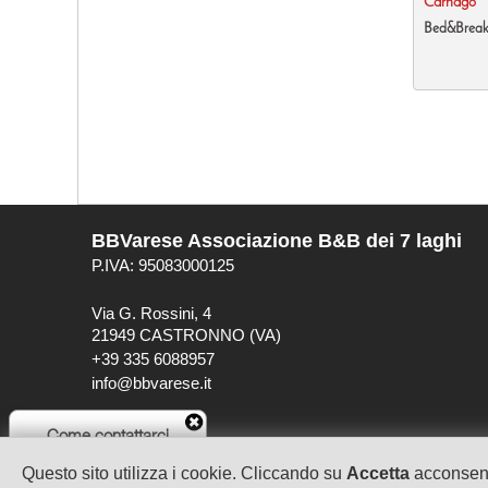
Carnago
Bed&Break
BBVarese Associazione B&B dei 7 laghi
P.IVA: 95083000125
Via G. Rossini, 4
21949 CASTRONNO (VA)
+39 335 6088957
info@bbvarese.it
privacy
cookie
Come contattarci
Questo sito utilizza i cookie. Cliccando su
Accetta
acconsenti
Invia una email