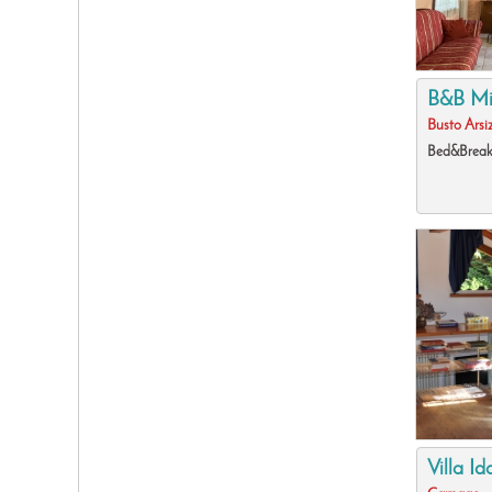
B&B Mi
Busto Arsi
Bed&Break
Villa I