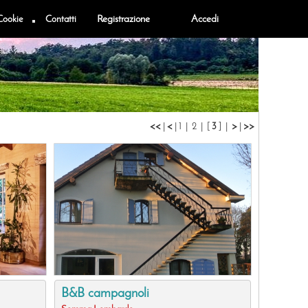
Cookie
Contatti
Registrazione
Accedi
<<
|
<
|
1
|
2
|
[
3
] |
>
|
>>
B&B campagnoli