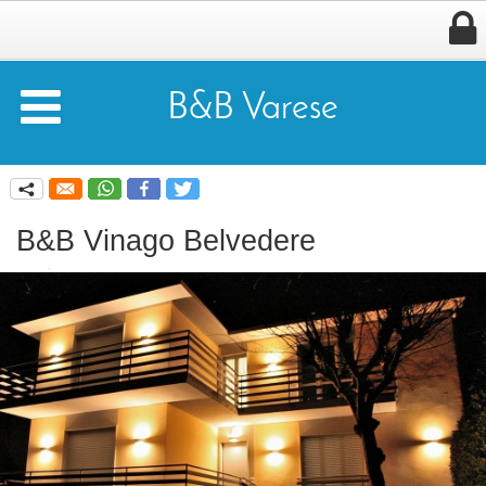


B&B Varese
q
B&B Vinago Belvedere