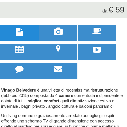
€ 59
da



u
;



Vinago Belvedere
è una villetta di recentissima ristrutturazione
(febbraio 2015) composta da
4 camere
con entrata indipendente e
dotate di tutti i
migliori comfort
quali climatizzazione estiva e
invernale , bagni privato , angolo cottura e balconi panoramici.
Un living comune e graziosamente arredato accoglie gli ospiti
offrendo uno schermo TV di grande dimensione con accesso
diretto al giardino per sorseggiare un buon the di prima mattina o