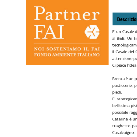
Descrizio
E' un Casale d
al B&B. Un fi
tecnologicame
Il Casale del
attenzione per
Ci piace l'id
Brenta è un p
pasticcerie, p
piedi.
E' strategica
bellissima pis
possibile rag
Caterina è un
traghetto par
Casalzuigno.