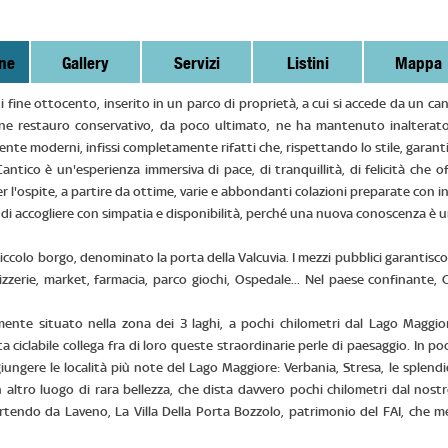
ne
Gallery
Servizi
Listini
Mappa
i fine ottocento, inserito in un parco di proprietà, a cui si accede da un ca
ne restauro conservativo, da poco ultimato, ne ha mantenuto inalterato 
nte moderni, infissi completamente rifatti che, rispettando lo stile, gara
 Cantico è un'esperienza immersiva di pace, di tranquillità, di felicità che
 l'ospite, a partire da ottime, varie e abbondanti colazioni preparate con in
ea di accogliere con simpatia e disponibilità, perché una nuova conoscenza è u
iccolo borgo, denominato la porta della Valcuvia. I mezzi pubblici garantisco
izzerie, market, farmacia, parco giochi, Ospedale... Nel paese confinante, Ci
mente situato nella zona dei 3 laghi, a pochi chilometri dal Lago Maggi
ta ciclabile collega fra di loro queste straordinarie perle di paesaggio. In po
giungere le località più note del Lago Maggiore: Verbania, Stresa, le splend
 altro luogo di rara bellezza, che dista davvero pochi chilometri dal nostro
tendo da Laveno, La Villa Della Porta Bozzolo, patrimonio del FAI, che mer