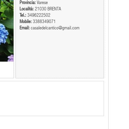
Provincia:
Varese
Località:
21030 BRENTA
Tel.:
3496222502
Mobile:
3388349071
Email:
casaledelcantico@gmail.com