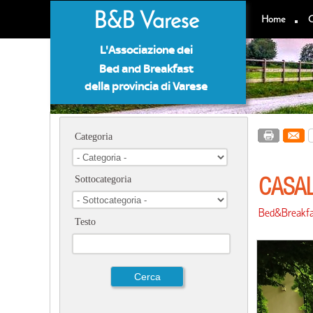
B&B Varese
Home
C
L'Associazione dei
Bed and Breakfast
della provincia di Varese
Categoria
CASAL
Sottocategoria
Bed&Breakfa
Testo