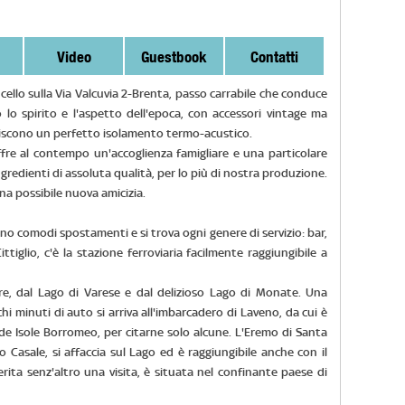
Video
Guestbook
Contatti
ncello sulla Via Valcuvia 2-Brenta, passo carrabile che conduce
lo spirito e l'aspetto dell'epoca, con accessori vintage ma
ntiscono un perfetto isolamento termo-acustico.
 offre al contempo un'accoglienza famigliare e una particolare
gredienti di assoluta qualità, per lo più di nostra produzione.
na possibile nuova amicizia.
no comodi spostamenti e si trova ogni genere di servizio: bar,
ttiglio, c'è la stazione ferroviaria facilmente raggiungibile a
ore, dal Lago di Varese e dal delizioso Lago di Monate. Una
chi minuti di auto si arriva all'imbarcadero di Laveno, da cui è
ide Isole Borromeo, per citarne solo alcune. L'Eremo di Santa
 Casale, si affaccia sul Lago ed è raggiungibile anche con il
ita senz'altro una visita, è situata nel confinante paese di