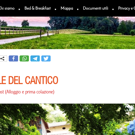
hi siamo
Bed & Breakfast
Mappa
Documenti utili
Privacy e 
E DEL CANTICO
st
(
Alloggio e prima colazione
)