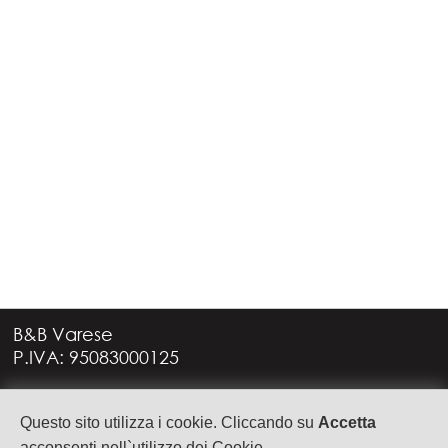
B&B Varese
P.IVA: 95083000125
Via G. Rossini, 4
Questo sito utilizza i cookie. Cliccando su
Accetta
21949 CASTRONNO (VA)
acconsenti nell`utilizzo dei Cookie.