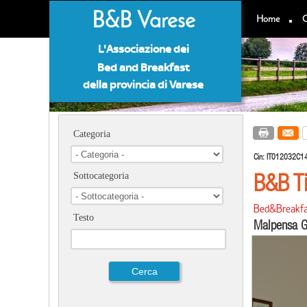
B&B Varese
Home
C
L'Associazione dei
Bed and Breakfast
della provincia di Varese
Categoria
Cin:
IT012032C1
B&B Ti
Sottocategoria
Bed&Breakfa
Testo
Malpensa G