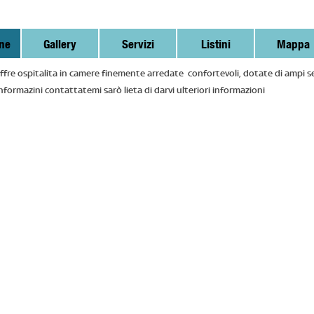
ne
Gallery
Servizi
Listini
Mappa
ffre ospitalita in camere finemente arredate confortevoli, dotate di ampi ser
informazini contattatemi sarò lieta di darvi ulteriori informazioni