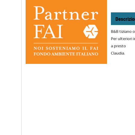
Descrizio
B&B tiziano o
Per ulteriori 
a presto
Claudia.