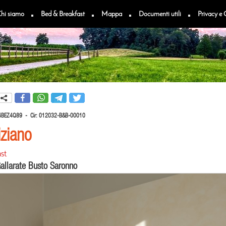
hi siamo
Bed & Breakfast
Mappa
Documenti utili
Privacy e 
4BEZ4Q89 -
Cir:
012032-B&B-00010
ziano
st
allarate Busto Saronno