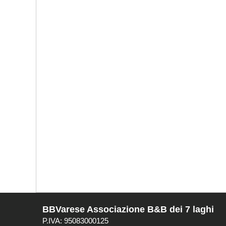
BBVarese Associazione B&B dei 7 laghi
P.IVA: 95083000125