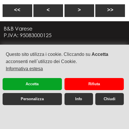
<<
<
>
>>
B&B Varese
P.IVA: 95083000125
Via G. Rossini, 4
Questo sito utilizza i cookie. Cliccando su
Accetta
21949 CASTRONNO (VA)
+39 335 6088957
acconsenti nell`utilizzo dei Cookie.
info@bbvarese.it
Informativa estesa
privacy
cookie
Accetta
Rifiuta
Personalizza
Info
Chiudi
Sito web desktop