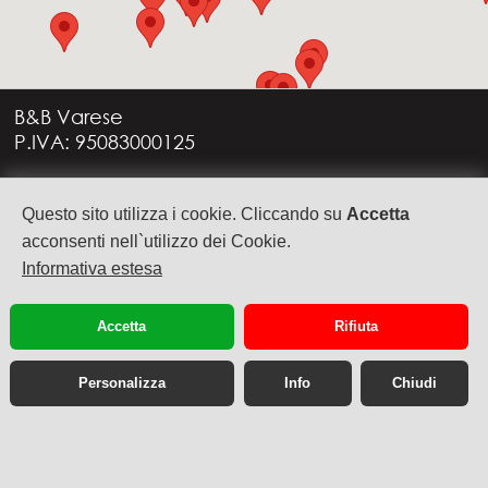
B&B Varese
P.IVA: 95083000125
Via G. Rossini, 4
Questo sito utilizza i cookie. Cliccando su
Accetta
21949 CASTRONNO (VA)
+39 335 6088957
acconsenti nell`utilizzo dei Cookie.
info@bbvarese.it
Informativa estesa
privacy
cookie
Accetta
Rifiuta
Personalizza
Info
Chiudi