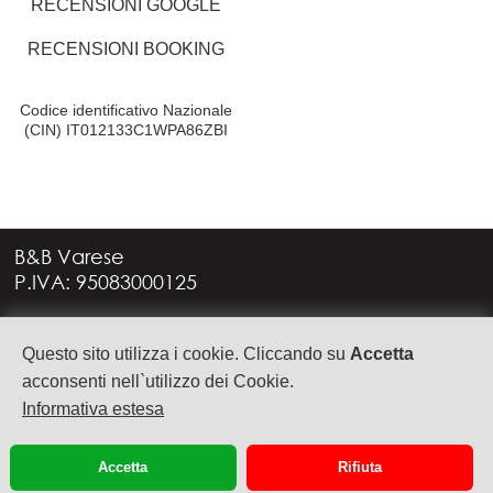
RECENSIONI GOOGLE
RECENSIONI BOOKING
Codice identificativo Nazionale
(CIN) IT012133C1WPA86ZBI
B&B Varese
P.IVA: 95083000125
Via G. Rossini, 4
Questo sito utilizza i cookie. Cliccando su
Accetta
21949 CASTRONNO (VA)
+39 335 6088957
acconsenti nell`utilizzo dei Cookie.
info@bbvarese.it
Informativa estesa
privacy
cookie
Accetta
Rifiuta