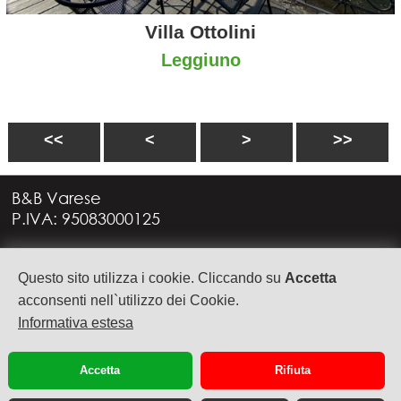
Villa Ottolini
Leggiuno
<<
<
>
>>
B&B Varese
P.IVA: 95083000125
Via G. Rossini, 4
Questo sito utilizza i cookie. Cliccando su
Accetta
21949 CASTRONNO (VA)
+39 335 6088957
acconsenti nell`utilizzo dei Cookie.
info@bbvarese.it
Informativa estesa
privacy
cookie
Accetta
Rifiuta