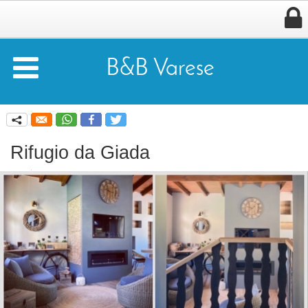


B&B Varese
q
Rifugio da Giada