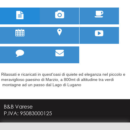



u
;



Rilassati e ricaricati in quest'oasi di quiete ed eleganza nel piccolo e
meraviglioso paesino di Marzio, a 800mt di altitudine tra verdi
montagne ad un passo dal Lago di Lugano
B&B Varese
P.IVA: 95083000125
Via G. Rossini, 4