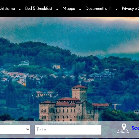
hi siamo
Bed & Breakfast
Mappa
Documenti utili
Privacy e 
n
Sc