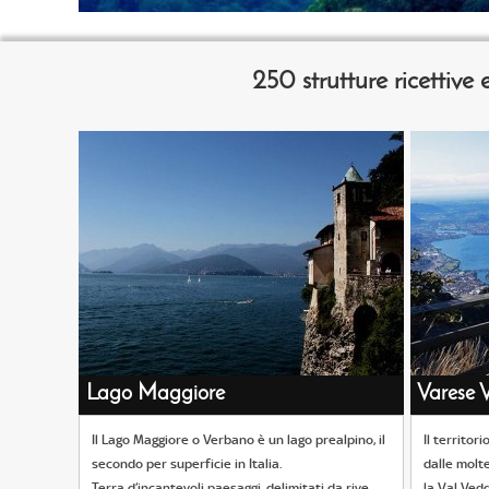
2
50 strutture ricettiv
Lago Maggiore
Varese V
Il Lago Maggiore o Verbano è un lago prealpino, il
Il territor
secondo per superficie in Italia.
dalle molte
Terra d’incantevoli paesaggi, delimitati da rive
la Val Vedd