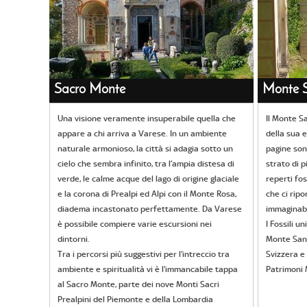
Sacro Monte
Monte S
Una visione veramente insuperabile quella che
Il Monte Sa
appare a chi arriva a Varese. In un ambiente
della sua e
naturale armonioso, la città si adagia sotto un
pagine son
cielo che sembra infinito, tra l’ampia distesa di
strato di p
verde, le calme acque del lago di origine glaciale
reperti fos
e la corona di Prealpi ed Alpi con il Monte Rosa,
che ci ripo
diadema incastonato perfettamente. Da Varese
immaginabi
è possibile compiere varie escursioni nei
I Fossili 
dintorni.
Monte San 
Tra i percorsi più suggestivi per l’intreccio tra
Svizzera e 
ambiente e spiritualità vi è l’immancabile tappa
Patrimoni 
al Sacro Monte, parte dei nove Monti Sacri
Prealpini del Piemonte e della Lombardia