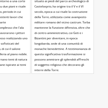
 intorno a una corte
situato ai piedi del parco archeologico di
su due piani e risale
Castelseprio, ha origine tra il V e il VI
o, periodo in cui
secolo, epoca a cui risale la costruzione
istenti lavori che
della Torre, utilizzata come avamposto
parte
militare romano del vicino castrum. Torba
omplesso che l'ala
mantenne la funzione difensiva, oltre che
lavorarono i pittori
di centro amministrativo, coi Goti e i
osso realizzando uno
Bizantini per diventare, in epoca
 sofisticati del
longobarda, sede di una comunità di
di cui il salone
monache benedettine. A testimonianza di
leria al piano nobile.
questa significativa trasformazione si
ernano temi di natura
possono ammirare gli splendidi affreschi
ane ispirate ai temi
di soggetto religioso che decorano gli
interni della Torre.