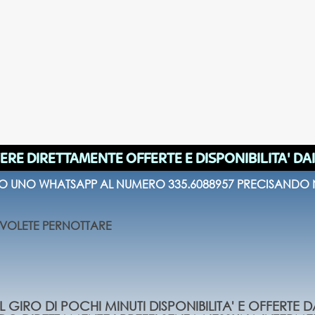
ERE DIRETTAMENTE OFFERTE E DISPONIBILITA' DA
 O UNO WHATSAPP AL NUMERO 335.6088957 PRECISANDO N
E VOLETE PERNOTTARE
 GIRO DI POCHI MINUTI DISPONIBILITA' E OFFERTE D