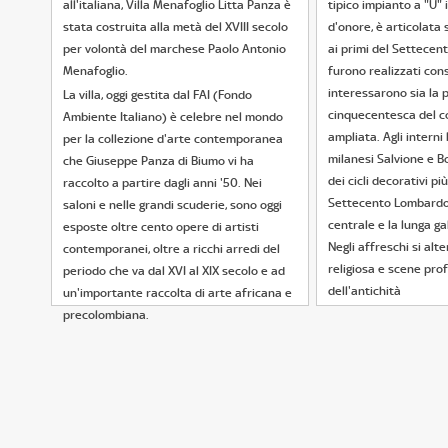
all'italiana, Villa Menafoglio Litta Panza è
tipico impianto a "U"
stata costruita alla metà del XVIII secolo
d'onore, è articolata 
per volontà del marchese Paolo Antonio
ai primi del Settecent
Menafoglio.
furono realizzati cons
interessarono sia la 
La villa, oggi gestita dal FAI (Fondo
cinquecentesca del c
Ambiente Italiano) è celebre nel mondo
ampliata. Agli interni 
per la collezione d'arte contemporanea
milanesi Salvione e B
che Giuseppe Panza di Biumo vi ha
dei cicli decorativi più
raccolto a partire dagli anni '50. Nei
Settecento Lombardo, 
saloni e nelle grandi scuderie, sono oggi
centrale e la lunga gal
esposte oltre cento opere di artisti
Negli affreschi si alt
contemporanei, oltre a ricchi arredi del
religiosa e scene prof
periodo che va dal XVI al XIX secolo e ad
dell'antichità
un'importante raccolta di arte africana e
precolombiana.