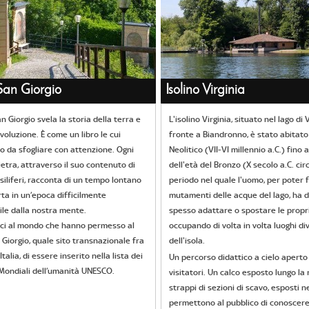
an Giorgio
Isolino Virginia
n Giorgio svela la storia della terra e
L'isolino Virginia, situato nel lago di
voluzione. È come un libro le cui
fronte a Biandronno, è stato abitato
o da sfogliare con attenzione. Ogni
Neolitico (VII-VI millennio a.C.) fino a
ietra, attraverso il suo contenuto di
dell'età del Bronzo (X secolo a.C. cir
siliferi, racconta di un tempo lontano
periodo nel quale l'uomo, per poter f
rta in un’epoca difficilmente
mutamenti delle acque del lago, ha 
le dalla nostra mente.
spesso adattare o spostare le propr
unici al mondo che hanno permesso al
occupando di volta in volta luoghi di
Giorgio, quale sito transnazionale fra
dell'isola.
Italia, di essere inserito nella lista dei
Un percorso didattico a cielo aperto 
Mondiali dell’umanità UNESCO.
visitatori. Un calco esposto lungo la 
strappi di sezioni di scavo, esposti n
permettono al pubblico di conoscere