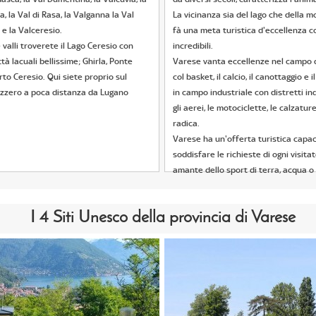
a, la Val di Rasa, la Valganna la Val
La vicinanza sia del lago che della 
 e la Valceresio.
fà una meta turistica d'eccellenza 
valli troverete il Lago Ceresio con
incredibili.
tà lacuali bellissime; Ghirla, Ponte
Varese vanta eccellenze nel campo d
to Ceresio. Qui siete proprio sul
col basket, il calcio, il canottaggio e i
izzero a poca distanza da Lugano
in campo industriale con distretti ind
gli aerei, le motociclette, le calzature
radica.
Varese ha un'offerta turistica capac
soddisfare le richieste di ogni visitat
amante dello sport di terra, acqua o 
I 4 Siti Unesco della provincia di Varese