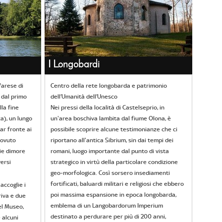
I Longobardi
 Varese di
Centro della rete longobarda e patrimonio
 dal primo
dell’Umanità dell’Unesco
lla fine
Nei pressi della località di Castelseprio, in
ca), un lungo
un'area boschiva lambita dal fiume Olona, è
ar fronte ai
possibile scoprire alcune testimonianze che ci
dovuto
riportano all'antica Sibrium, sin dai tempi dei
ie dimore
romani, luogo importante dal punto di vista
versi
strategico in virtù della particolare condizione
geo-morfologica. Così sorsero insediamenti
fortificati, baluardi militari e religiosi che ebbero
accoglie i
poi massima espansione in epoca longobarda,
riva e due
emblema di un Langobardorum Imperium
el Museo,
destinato a perdurare per più di 200 anni,
 alcuni