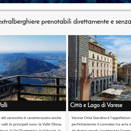
e extralberghiere prenotabili direttamente e sen
alli
Città e Lago di Varese
io del varesotto è caratterizzato anche
Varese Città Giardino è l'appellativo
 valli, le principali sono: la Valle Olona,
perfettamente il connubio tra arte e
asca, la Val Dumentina, la Valcuvia, la
da diversi secoli, caratterizza l'anima