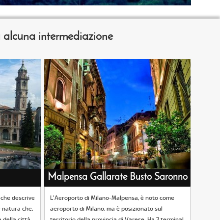
za alcuna intermediazione
Malpensa Gallarate Busto Saronno
 che descrive
L'Aeroporto di Milano-Malpensa, è noto come
 natura che,
aeroporto di Milano, ma è posizionato sul
 della città.
territorio della provincia di Varese. Ha 2 terminal