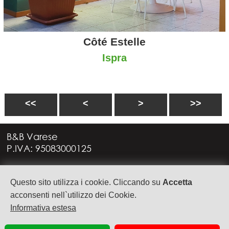
Côté Estelle
Ispra
<<
<
>
>>
B&B Varese
P.IVA: 95083000125
Via G. Rossini, 4
Questo sito utilizza i cookie. Cliccando su
Accetta
21949 CASTRONNO (VA)
+39 335 6088957
acconsenti nell`utilizzo dei Cookie.
info@bbvarese.it
Informativa estesa