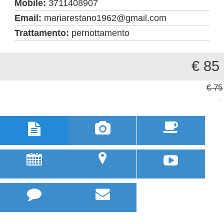
Mobile:
3711408907
Email:
mariarestano1962@gmail.com
Trattamento:
pernottamento
€ 85
€ 75



u
;


