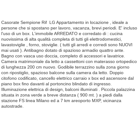
Casorate Sempione Rif LG Appartamento in locazione , ideale a
persone che si spostano per lavoro, vacanza, brevi periodi. E' incluso
l'uso di un box. L'immobile ARREDATO e corredato di : cucina
nuovissima di alta qualità completa di tutti gli elettrodomestici,
lavastoviglie , forno, stoviglie. ( tutti gli arredi e corredi sono NUOVI
mai usati ). Antibagno dotato di spazioso armadio quattro ante.
Bagno con vasca uso doccia, completo di accessori e lavatrice.
Camera matrimoniale da letto a cassettoni con materasso ortopedico
di lunghezza 200 cm nuovo. Godibile terrazzino sulla zona giorno
con ripostiglio, spazioso balcone sulla camera da letto. Doppio
citofono codificato, cancello elettrico carraio x box ed ascensore dal
piano box fino davanti al portoncino blindato di ingresso.
Illuminazione elettrica di design, balconi illuminati . Piccola palazzina
situata in zona verde a breve distanza ( 900 mt. ) a piedi dalla
stazione FS linea Milano ed a 7 km areoporto MXP, vicinanza
autostrade.