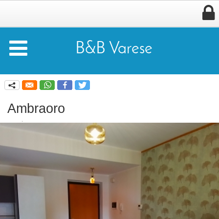


B&B Varese
q
Ambraoro