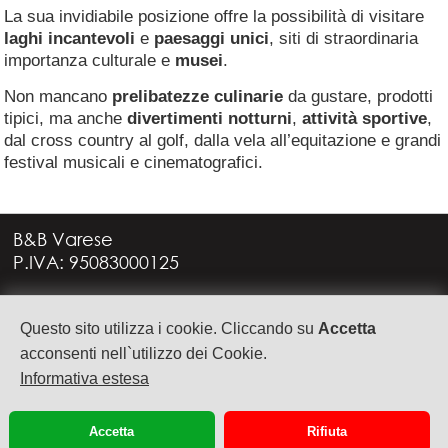
La sua invidiabile posizione offre la possibilità di visitare
laghi incantevoli
e
paesaggi unici
, siti di straordinaria
importanza culturale e
musei
.
Non mancano
prelibatezze culinarie
da gustare, prodotti
tipici, ma anche
divertimenti notturni
,
attività sportive
,
dal cross country al golf, dalla vela all’equitazione e grandi
festival musicali e cinematografici.
B&B Varese
P.IVA: 95083000125
Via G. Rossini, 4
Questo sito utilizza i cookie. Cliccando su
Accetta
21949 CASTRONNO (VA)
+39 335 6088957
acconsenti nell`utilizzo dei Cookie.
info@bbvarese.it
Informativa estesa
privacy
cookie
Accetta
Rifiuta