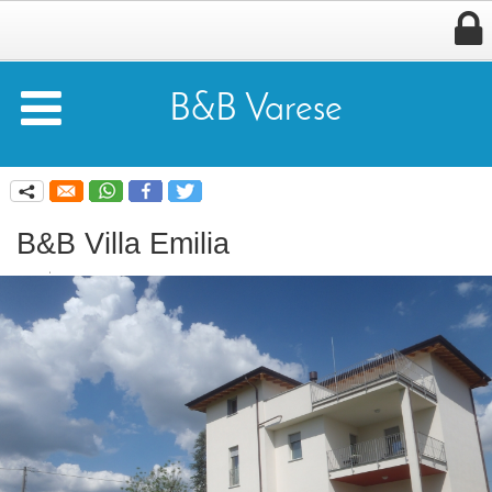


B&B Varese
q
B&B Villa Emilia