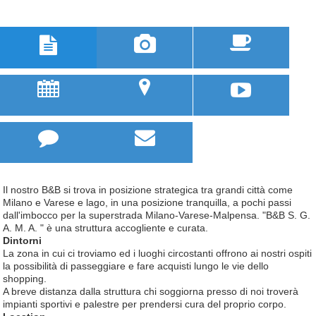



u
;



Il nostro B&B si trova in posizione strategica tra grandi città come
Milano e Varese e lago, in una posizione tranquilla, a pochi passi
dall'imbocco per la superstrada Milano-Varese-Malpensa. "B&B S. G.
A. M. A. " è una struttura accogliente e curata.
Dintorni
La zona in cui ci troviamo ed i luoghi circostanti offrono ai nostri ospiti
la possibilità di passeggiare e fare acquisti lungo le vie dello
shopping.
A breve distanza dalla struttura chi soggiorna presso di noi troverà
impianti sportivi e palestre per prendersi cura del proprio corpo.