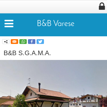


B&B Varese
q
B&B S.G.A.M.A.