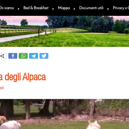
hi siamo
Bed & Breakfast
Mappa
Documenti utili
Privacy e 
a degli Alpaca
st