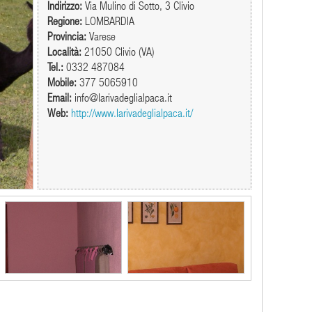
Indirizzo:
Via Mulino di Sotto, 3 Clivio
Regione:
LOMBARDIA
Provincia:
Varese
Località:
21050 Clivio (VA)
Tel.:
0332 487084
Mobile:
377 5065910
Email:
info@larivadeglialpaca.it
Web:
http://www.larivadeglialpaca.it/