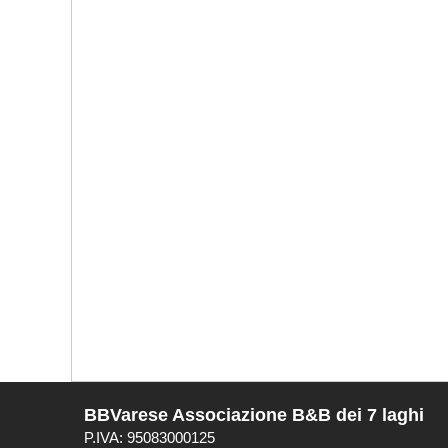
BBVarese Associazione B&B dei 7 laghi
P.IVA: 95083000125