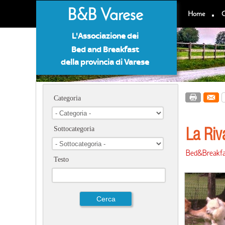
B&B Varese
Home
C
L'Associazione dei
Bed and Breakfast
della provincia di Varese
Categoria
La Riv
Sottocategoria
Bed&Breakfa
Testo