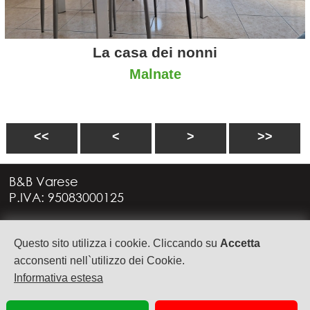
La casa dei nonni
Malnate
<<
<
>
>>
B&B Varese
P.IVA: 95083000125
Via G. Rossini, 4
Questo sito utilizza i cookie. Cliccando su
Accetta
21949 CASTRONNO (VA)
+39 335 6088957
acconsenti nell`utilizzo dei Cookie.
info@bbvarese.it
Informativa estesa
privacy
cookie