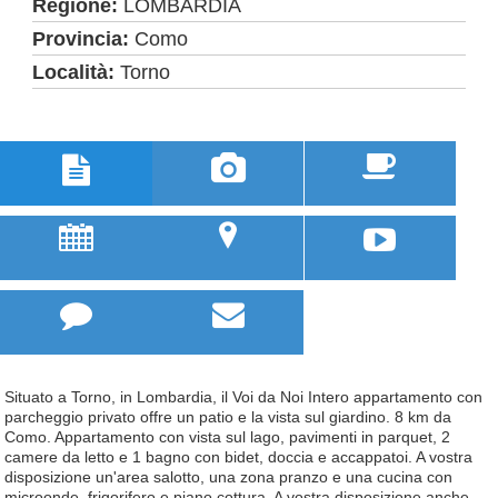
Regione:
LOMBARDIA
Provincia:
Como
Località:
Torno



u
;



Situato a Torno, in Lombardia, il Voi da Noi Intero appartamento con
parcheggio privato offre un patio e la vista sul giardino. 8 km da
Como. Appartamento con vista sul lago, pavimenti in parquet, 2
camere da letto e 1 bagno con bidet, doccia e accappatoi. A vostra
disposizione un'area salotto, una zona pranzo e una cucina con
microonde, frigorifero e piano cottura. A vostra disposizione anche