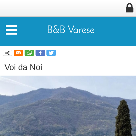


B&B Varese
q
Voi da Noi