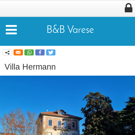


B&B Varese
q
Villa Hermann