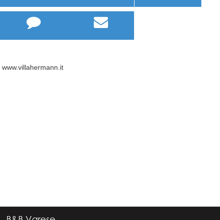


www.villahermann.it
B&B Varese