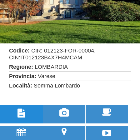
Codice:
CIR: 012123-FOR-00004,
CIN:IT012123B4X7H4MCAM
Regione:
LOMBARDIA
Provincia:
Varese
Località:
Somma Lombardo



u
;
