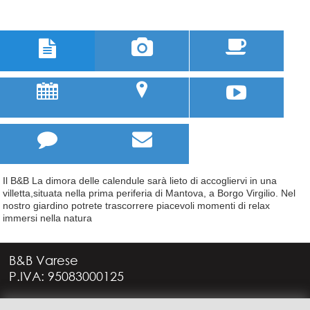



u
;



Il B&B La dimora delle calendule sarà lieto di accogliervi in una
villetta,situata nella prima periferia di Mantova, a Borgo Virgilio. Nel
nostro giardino potrete trascorrere piacevoli momenti di relax
immersi nella natura
B&B Varese
P.IVA: 95083000125
Via G. Rossini, 4