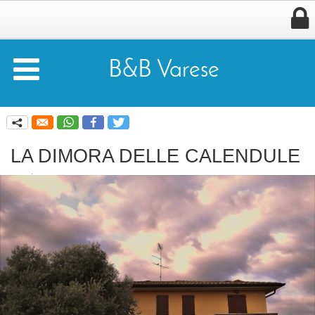


B&B Varese
q
LA DIMORA DELLE CALENDULE