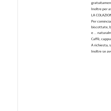
gratuitament
Inoltre per a
LA COLAZIO
Per comincia
biscottate, b
e … naturalm
Caffè, cappuc
A richiesta,
Inoltre se av