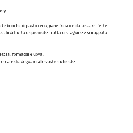
ory.
ete brioche di pasticceria, pane fresco e da tostare, fette
ucchi di frutta o spremute, frutta di stagione e sciroppata
ttati, formaggi e uova .
ercare di adeguarci alle vostre richieste.