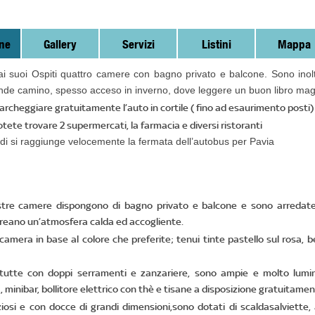
ne
Gallery
Servizi
Listini
Mappa
 ai suoi Ospiti quattro camere con bagno privato e balcone. Sono inolt
ande camino, spesso acceso in inverno, dove leggere un buon libro magari
parcheggiare gratuitamente l’auto in cortile ( fino ad esaurimento posti)
otete trovare 2 supermercati, la farmacia e diversi ristoranti
di si raggiunge velocemente la fermata dell’autobus per Pavia
tre camere dispongono di bagno privato e balcone e sono arredate co
creano un’atmosfera calda ed accogliente.
 camera in base al colore che preferite; tenui tinte pastello sul rosa,
tutte con doppi serramenti e zanzariere, sono ampie e molto luminos
 minibar, bollitore elettrico con thè e tisane a disposizione gratuitamen
ziosi e con docce di grandi dimensioni,sono dotati di scaldasalviette, 