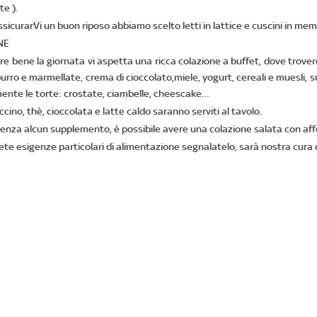
e ).
ssicurarVi un buon riposo abbiamo scelto letti in lattice e cuscini in mem
NE
re bene la giornata vi aspetta una ricca colazione a buffet, dove trover
urro e marmellate, crema di cioccolato,miele, yogurt, cereali e muesli, s
ente le torte: crostate, ciambelle, cheescake…
cino, thè, cioccolata e latte caldo saranno serviti al tavolo.
 senza alcun supplemento, è possibile avere una colazione salata con affe
ete esigenze particolari di alimentazione segnalatelo, sarà nostra cura c