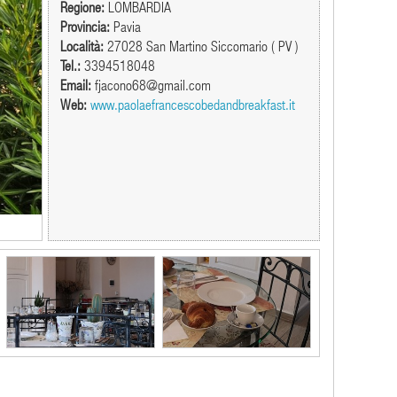
Regione:
LOMBARDIA
Provincia:
Pavia
Località:
27028 San Martino Siccomario ( PV )
Tel.:
3394518048
Email:
fjacono68@gmail.com
Web:
www.paolaefrancescobedandbreakfast.it