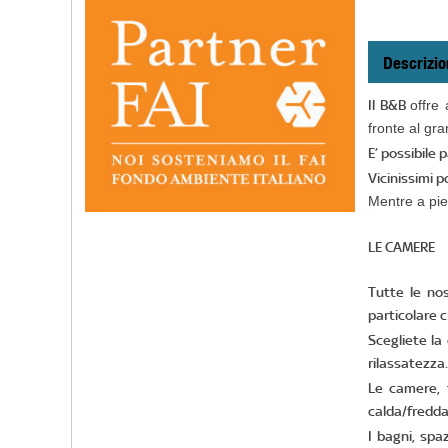
Descrizio
Il B&B
offre
fronte al gr
E’ possibile 
Vicinissimi p
Mentre a pie
LE CAMERE
Tutte le nos
particolare 
Scegliete la
rilassatezza.
Le camere, 
calda/fredda,
I bagni, spa