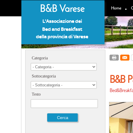
B&B Varese
Home
C
L'Associazione dei
Bed and Breakfast
della provincia di Varese
Categoria
B&B P
Sottocategoria
Bed&Breakfa
Testo