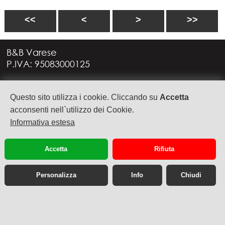
<<
<
>
>>
B&B Varese
P.IVA: 95083000125
Via G. Rossini, 4
Questo sito utilizza i cookie. Cliccando su
Accetta
21949 CASTRONNO (VA)
+39 335 6088957
acconsenti nell`utilizzo dei Cookie.
info@bbvarese.it
Informativa estesa
privacy
cookie
Accetta
Rifiuta
Personalizza
Info
Chiudi