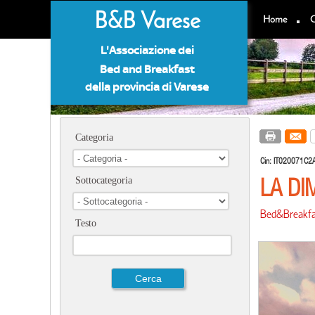
B&B Varese
Home
C
L'Associazione dei
Bed and Breakfast
della provincia di Varese
Categoria
Cin:
IT020071C
LA DI
Sottocategoria
Bed&Breakfa
Testo