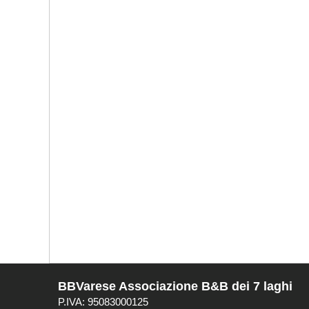
BBVarese Associazione B&B dei 7 laghi
P.IVA: 95083000125