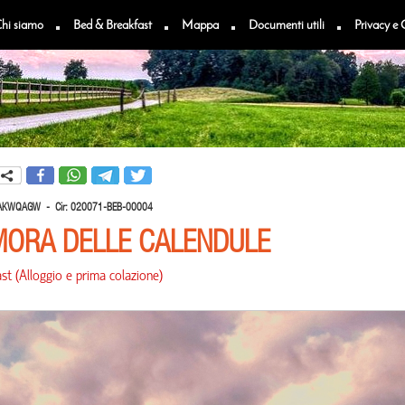
hi siamo
Bed & Breakfast
Mappa
Documenti utili
Privacy e 
2AKWQAGW -
Cir:
020071-BEB-00004
MORA DELLE CALENDULE
st
(
Alloggio e prima colazione
)