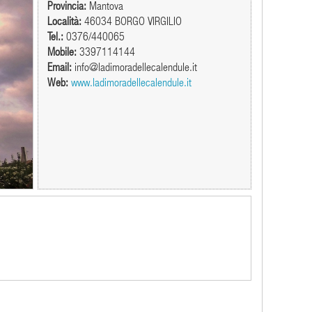
Provincia:
Mantova
Località:
46034 BORGO VIRGILIO
Tel.:
0376/440065
Mobile:
3397114144
Email:
info@ladimoradellecalendule.it
Web:
www.ladimoradellecalendule.it