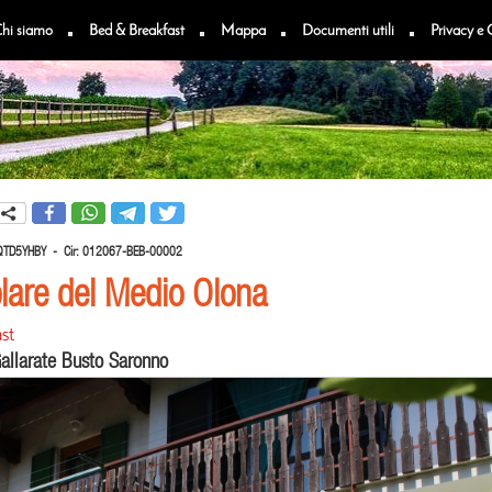
hi siamo
Bed & Breakfast
Mappa
Documenti utili
Privacy e 
QTD5YHBY -
Cir:
012067-BEB-00002
olare del Medio Olona
st
allarate Busto Saronno