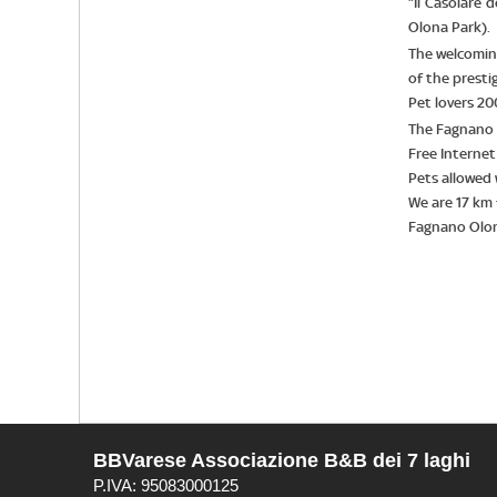
“Il Casolare
Olona Park).
The welcoming
of the prestig
Pet lovers 20
The Fagnano S
Free Internet 
Pets allowed 
We are 17 km
Fagnano Olona
BBVarese Associazione B&B dei 7 laghi
P.IVA: 95083000125