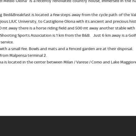
 del Medio Olona” is a recently renovated country house, immersed in the 
 Bed&Breakfast is located a few steps away from the cycle path of the Vall
ious LIUC University, to Castiglione Olona with its ancient and precious histor
0 mt away there is a horse riding field and 500 mt away another stable with 
hooting Sports Association is 1 km from the B&B. Just 6 km away is a Golf
service.
with a small fee. Bowls and mats and a fenced garden are at their disposal.
 from Malpensa terminal 2.
 is located in the center between Milan / Varese / Como and Lake Maggiore