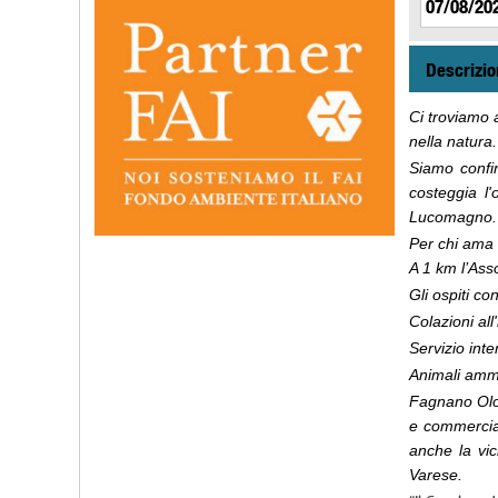
Descrizio
Ci troviamo 
nella natura.
Siamo confin
costeggia l
Lucomagno.
Per chi ama 
A 1 km l’Ass
Gli
ospiti con
Colazioni all
Servizio inte
Animali amme
Fagnano Olon
e commercial
anche la vi
Varese.