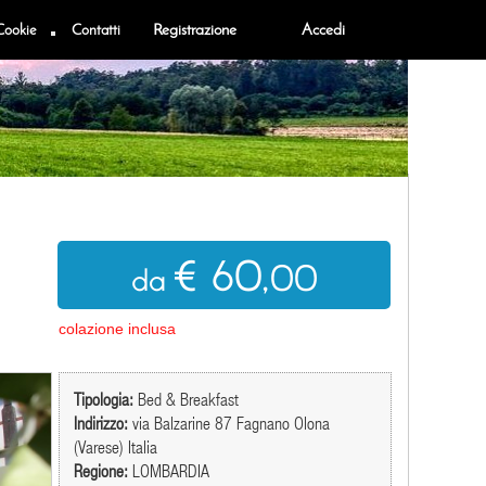
Cookie
Contatti
Registrazione
Accedi
€ 60
,00
da
colazione inclusa
Tipologia:
Bed & Breakfast
Indirizzo:
via Balzarine 87 Fagnano Olona
(Varese) Italia
Regione:
LOMBARDIA