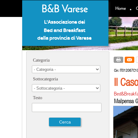
B&B Varese
Home
C
L'Associazione dei
Bed and Breakfast
della provincia di Varese
Categoria
Cin:
IT012067C1
Il Cas
Sottocategoria
Bed&Breakfa
Testo
Malpensa G