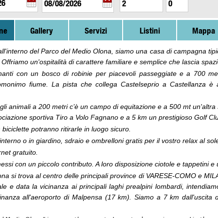
ne
Gallery
Servizi
Listini
Mappa
all'interno del Parco del Medio Olona, siamo una casa di campagna tip
 Offriamo un'ospitalità di carattere familiare e semplice che lascia spazi
anti con un bosco di robinie per piacevoli passeggiate e a 700 metr
'omonimo fiume. La pista che
collega Castelseprio a Castellanza è 
gli animali a 200 metri c’è un campo di equitazione e a 500 mt un'altra 
ociazione sportiva Tiro a Volo Fagnano e a 5 km un prestigioso Golf Clu
 biciclette potranno ritirarle in luogo sicuro.
'interno o in giardino, sdraio e ombrelloni gratis per il vostro relax al sol
rnet gratuito.
ssi con un piccolo contributo. A loro disposizione ciotole e tappetini e 
a si trova al centro delle principali province di VARESE-COMO e MILANO
e e data la vicinanza ai principali laghi prealpini lombardi, intendiam
cinanza all'aeroporto di Malpensa (17 km).
Siamo a 7 km dall'uscita d