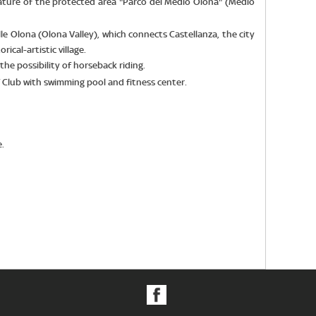
nature of the protected area "Parco del Medio Olona" (Medio
e Olona (Olona Valley), which connects Castellanza, the city
ical-artistic village.
the possibility of horseback riding.
 Club with swimming pool and fitness center.
.