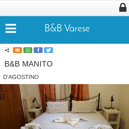


B&B Varese
q
B&B MANITO
D'AGOSTINO