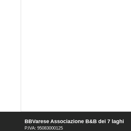
BBVarese Associazione B&B dei 7 laghi
P.IVA: 95083000125