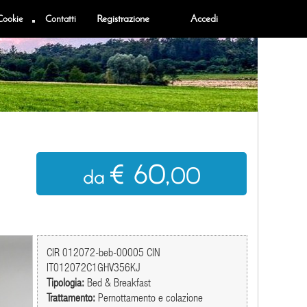
Cookie
Contatti
Registrazione
Accedi
€ 60
,00
da
CIR 012072-beb-00005 CIN
IT012072C1GHV356KJ
Tipologia:
Bed & Breakfast
Trattamento:
Pernottamento e colazione