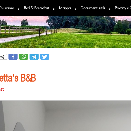
hi siamo
Bed & Breakfast
Mappa
Documenti utili
Privacy e 
etta's B&B
st