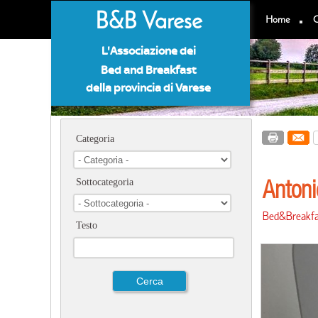
B&B Varese
Home
C
L'Associazione dei
Bed and Breakfast
della provincia di Varese
Categoria
Antoni
Sottocategoria
Bed&Breakfa
Testo