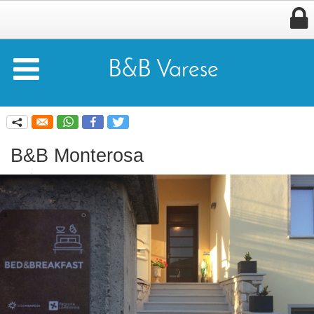


B&B Varese
q
B&B Monterosa