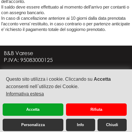
dell’acconto.
Il saldo deve essere effettuato al momento dell’arrivo per contanti o
con assegno bancario.
In caso di cancellazione anteriore ai 10 giorni dalla data prenotata
l’acconto verra’ restituito, in caso contrario o per partenze anticipate
e’ richiesto il pagamento totale del soggiorno prenotato.
B&B Varese
P.IVA: 95083000125
Via G. Rossini, 4
Questo sito utilizza i cookie. Cliccando su
Accetta
21949 CASTRONNO (VA)
+39 335 6088957
acconsenti nell`utilizzo dei Cookie.
info@bbvarese.it
Informativa estesa
privacy
cookie
Accetta
Rifiuta
Personalizza
Info
Chiudi