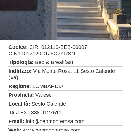
Codice:
CIR: 012110-BEB-00007
CIN:IT012120C1J6O7KRSN
Tipologia:
Bed & Breakfast
Indirizzo:
Via Monte Rosa, 11 Sesto Calende
(Va)
Regione:
LOMBARDIA
Provincia:
Varese
Località:
Sesto Calende
Tel.:
+39 338 9127511
Email:
info@bebmonterosa.com
Web:
www.bebmonterosa.com