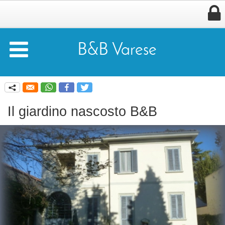


B&B Varese
q
Il giardino nascosto B&B