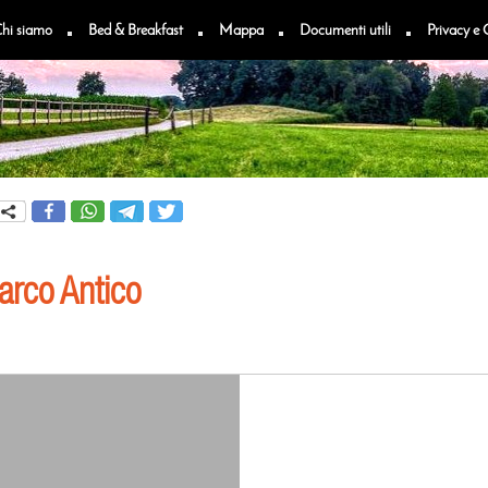
hi siamo
Bed & Breakfast
Mappa
Documenti utili
Privacy e 
rco Antico