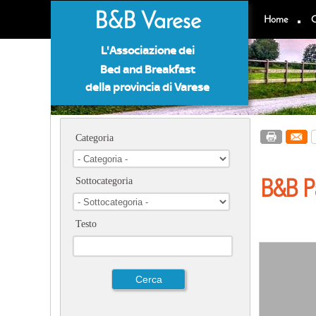
B&B Varese
Home
C
L'Associazione dei
Bed and Breakfast
della provincia di Varese
Categoria
B&B Pa
Sottocategoria
Testo