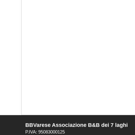
BBVarese Associazione B&B dei 7 laghi
P.IVA: 95083000125