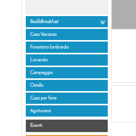
Strutture ricettive

Bed&Breakfast
Casa Vacanza
Foresteria lombarda
Locanda
Campeggio
Ostello
Casa per ferie
Agriturismi
Eventi