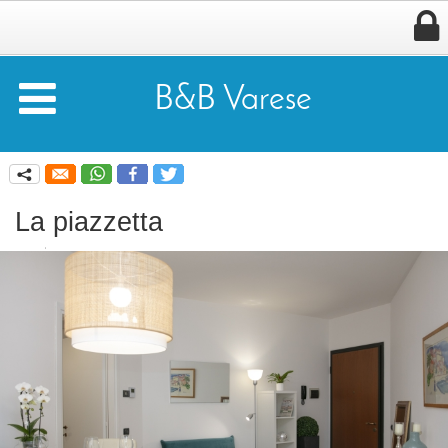


B&B Varese
q
La piazzetta