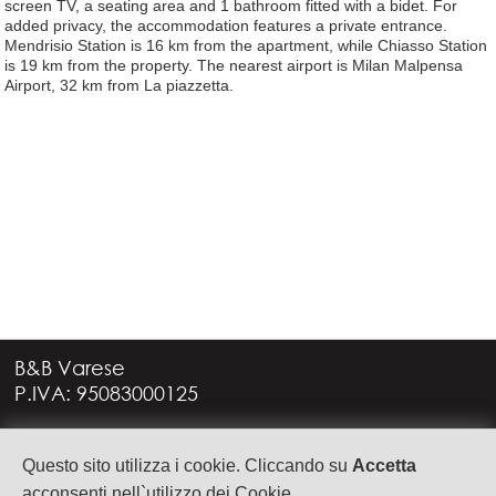
screen TV, a seating area and 1 bathroom fitted with a bidet. For
added privacy, the accommodation features a private entrance.
Mendrisio Station is 16 km from the apartment, while Chiasso Station
is 19 km from the property. The nearest airport is Milan Malpensa
Airport, 32 km from La piazzetta.
B&B Varese
P.IVA: 95083000125
Via G. Rossini, 4
Questo sito utilizza i cookie. Cliccando su
Accetta
21949 CASTRONNO (VA)
+39 335 6088957
acconsenti nell`utilizzo dei Cookie.