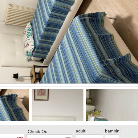
adulti
bambini
Check-Out