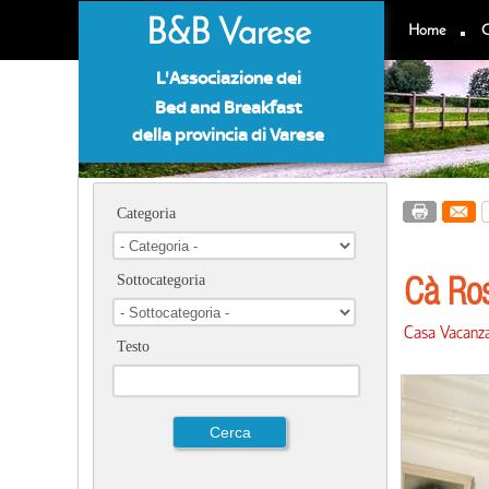
B&B Varese
Home
C
L'Associazione dei
Bed and Breakfast
della provincia di Varese
Categoria
Cà Ro
Sottocategoria
Casa Vacanz
Testo