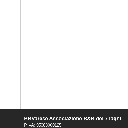
BBVarese Associazione B&B dei 7 laghi
P.IVA: 95083000125