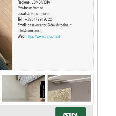
Regione:
LOMBARDIA
Provincia:
Varese
Località:
Brusimpiano
Tel.:
+393472919722
Email:
casavacanze@daviderosina.it -
info@carosina.it
Web:
https://www.carosina.it
Cerca