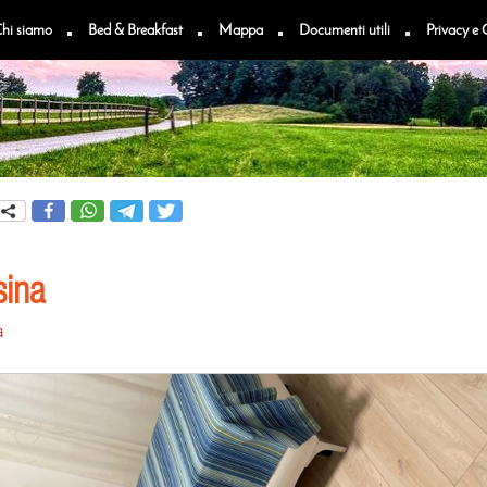
hi siamo
Bed & Breakfast
Mappa
Documenti utili
Privacy e 
sina
a