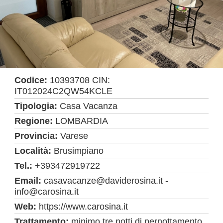
Codice:
10393708 CIN:
IT012024C2QW54KCLE
Tipologia:
Casa Vacanza
Regione:
LOMBARDIA
Provincia:
Varese
Località:
Brusimpiano
Tel.:
+393472919722
Email:
casavacanze@daviderosina.it -
info@carosina.it
Web:
https://www.carosina.it
Trattamento:
minimo tre notti di pernottamento,