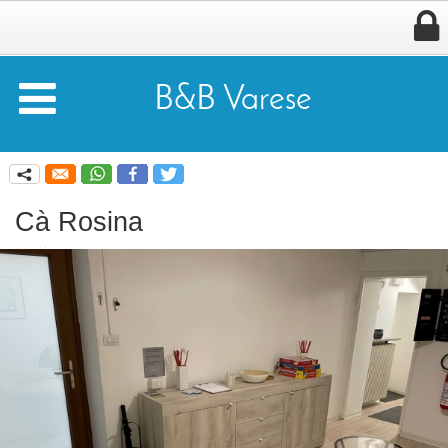


B&B Varese
q
Cà Rosina