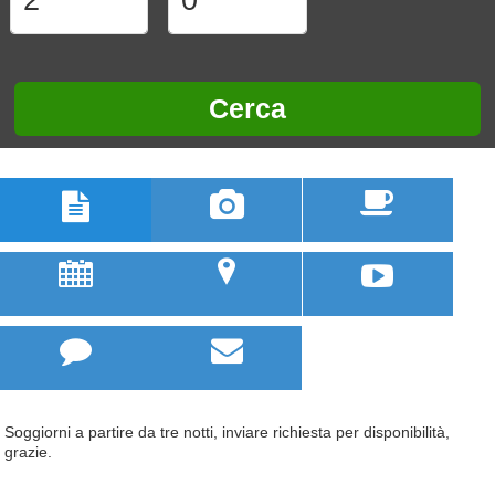
Cerca



u
;



Soggiorni a partire da tre notti, inviare richiesta per disponibilità,
grazie.