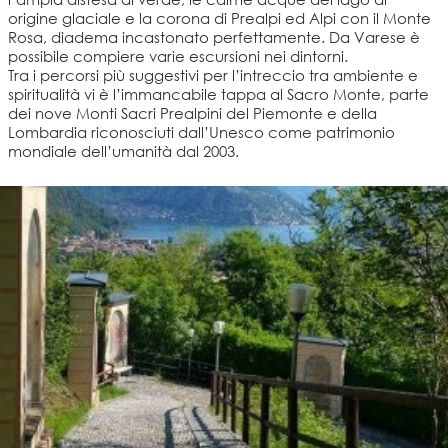
origine glaciale e la corona di Prealpi ed Alpi con il Monte
Rosa, diadema incastonato perfettamente. Da Varese è
possibile compiere varie escursioni nei dintorni.
Tra i percorsi più suggestivi per l’intreccio tra ambiente e
spiritualità vi è l’immancabile tappa al Sacro Monte, parte
dei nove Monti Sacri Prealpini del Piemonte e della
Lombardia riconosciuti dall’Unesco come patrimonio
mondiale dell’umanità dal 2003.