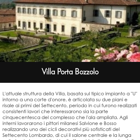
Villa Porta Bozzolo
L'attuale struttura della Villa, basata sul tipico impianto a "U"
intorno a una corte d'onore, è articolata su due piani e
risale ai primi del Settecento, periodo in cui furono realizzati
consistenti lavori che interessarono sia la parte
cinquecentesca del complesso che l'ala ampliata. Agli
interni lavorarono i pittori milanesi Salvione e Bosso
realizzando uno dei cicli decorativi più sofisticati del
Settecento Lombardo, di cui il salone centrale e la lunga