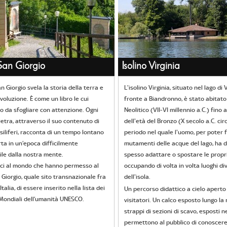
an Giorgio
Isolino Virginia
n Giorgio svela la storia della terra e
L'isolino Virginia, situato nel lago di
voluzione. È come un libro le cui
fronte a Biandronno, è stato abitato
o da sfogliare con attenzione. Ogni
Neolitico (VII-VI millennio a.C.) fino a
ietra, attraverso il suo contenuto di
dell'età del Bronzo (X secolo a.C. cir
siliferi, racconta di un tempo lontano
periodo nel quale l'uomo, per poter f
rta in un’epoca difficilmente
mutamenti delle acque del lago, ha 
le dalla nostra mente.
spesso adattare o spostare le propr
unici al mondo che hanno permesso al
occupando di volta in volta luoghi di
Giorgio, quale sito transnazionale fra
dell'isola.
Italia, di essere inserito nella lista dei
Un percorso didattico a cielo aperto 
Mondiali dell’umanità UNESCO.
visitatori. Un calco esposto lungo la 
strappi di sezioni di scavo, esposti n
permettono al pubblico di conoscere