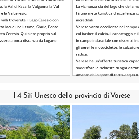
a, la Val di Rasa, la Valganna la Val
La vicinanza sia del lago che della 
 e la Valceresio.
fà una meta turistica d'eccellenza 
valli troverete il Lago Ceresio con
incredibili.
tà lacuali bellissime; Ghirla, Ponte
Varese vanta eccellenze nel campo d
to Ceresio. Qui siete proprio sul
col basket, il calcio, il canottaggio e i
izzero a poca distanza da Lugano
in campo industriale con distretti ind
gli aerei, le motociclette, le calzature
radica.
Varese ha un'offerta turistica capac
soddisfare le richieste di ogni visitat
amante dello sport di terra, acqua o 
I 4 Siti Unesco della provincia di Varese