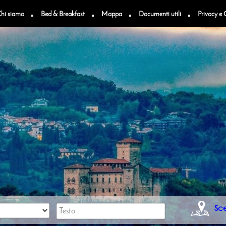
hi siamo
Bed & Breakfast
Mappa
Documenti utili
Privacy e 
n
Sc