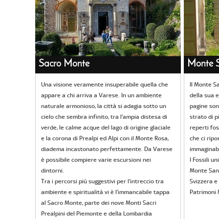
Sacro Monte
Monte S
Una visione veramente insuperabile quella che
Il Monte Sa
appare a chi arriva a Varese. In un ambiente
della sua e
naturale armonioso, la città si adagia sotto un
pagine son
cielo che sembra infinito, tra l’ampia distesa di
strato di p
verde, le calme acque del lago di origine glaciale
reperti fos
e la corona di Prealpi ed Alpi con il Monte Rosa,
che ci ripo
diadema incastonato perfettamente. Da Varese
immaginabi
è possibile compiere varie escursioni nei
I Fossili 
dintorni.
Monte San 
Tra i percorsi più suggestivi per l’intreccio tra
Svizzera e 
ambiente e spiritualità vi è l’immancabile tappa
Patrimoni 
al Sacro Monte, parte dei nove Monti Sacri
Prealpini del Piemonte e della Lombardia