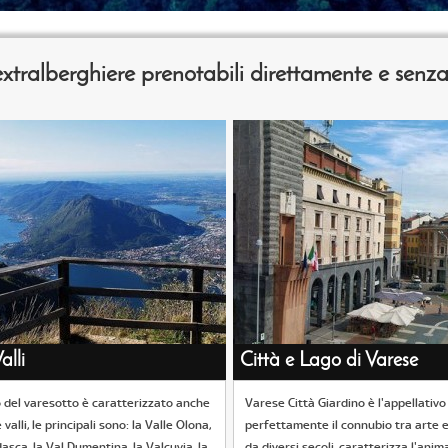
e extralberghiere prenotabili direttamente e sen
alli
Città e Lago di Varese
io del varesotto è caratterizzato anche
Varese Città Giardino è l'appellativo
 valli, le principali sono: la Valle Olona,
perfettamente il connubio tra arte e
asca, la Val Dumentina, la Valcuvia, la
da diversi secoli, caratterizza l'anima