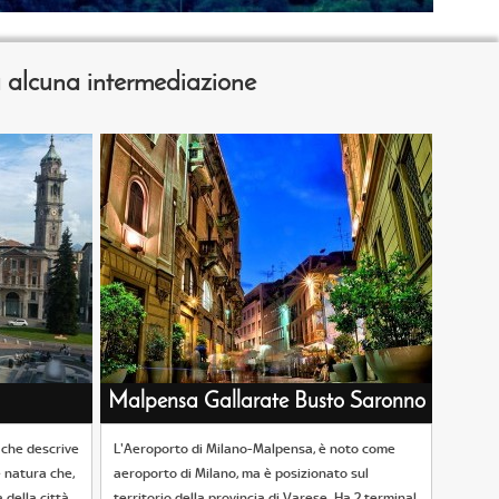
za alcuna intermediazione
Malpensa Gallarate Busto Saronno
 che descrive
L'Aeroporto di Milano-Malpensa, è noto come
 natura che,
aeroporto di Milano, ma è posizionato sul
 della città.
territorio della provincia di Varese. Ha 2 terminal