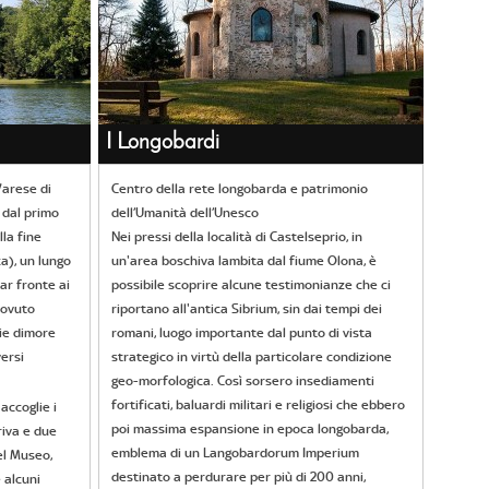
I Longobardi
 Varese di
Centro della rete longobarda e patrimonio
 dal primo
dell’Umanità dell’Unesco
lla fine
Nei pressi della località di Castelseprio, in
ca), un lungo
un'area boschiva lambita dal fiume Olona, è
ar fronte ai
possibile scoprire alcune testimonianze che ci
dovuto
riportano all'antica Sibrium, sin dai tempi dei
ie dimore
romani, luogo importante dal punto di vista
versi
strategico in virtù della particolare condizione
geo-morfologica. Così sorsero insediamenti
fortificati, baluardi militari e religiosi che ebbero
accoglie i
poi massima espansione in epoca longobarda,
riva e due
emblema di un Langobardorum Imperium
el Museo,
destinato a perdurare per più di 200 anni,
 alcuni