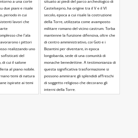
 intorno a una corte
situato ai piedi del parco archeologico di
su due piani e risale
Castelseprio, ha origine tra il V e il VI
o, periodo in cui
secolo, epoca a cui risale la costruzione
istenti lavori che
della Torre, utilizzata come avamposto
parte
militare romano del vicino castrum. Torba
omplesso che l'ala
mantenne la funzione difensiva, oltre che
lavorarono i pittori
di centro amministrativo, coi Goti e i
osso realizzando uno
Bizantini per diventare, in epoca
 sofisticati del
longobarda, sede di una comunità di
di cui il salone
monache benedettine. A testimonianza di
leria al piano nobile.
questa significativa trasformazione si
ernano temi di natura
possono ammirare gli splendidi affreschi
ane ispirate ai temi
di soggetto religioso che decorano gli
interni della Torre.