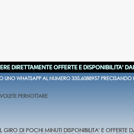
ERE DIRETTAMENTE OFFERTE E DISPONIBILITA' DA
 O UNO WHATSAPP AL NUMERO 335.6088957 PRECISANDO N
E VOLETE PERNOTTARE
 GIRO DI POCHI MINUTI DISPONIBILITA' E OFFERTE D