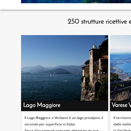
2
50 strutture ricettiv
Lago Maggiore
Varese V
Il Lago Maggiore o Verbano è un lago prealpino, il
Il territor
secondo per superficie in Italia.
dalle molte
Terra d’incantevoli paesaggi, delimitati da rive
la Val Vedd