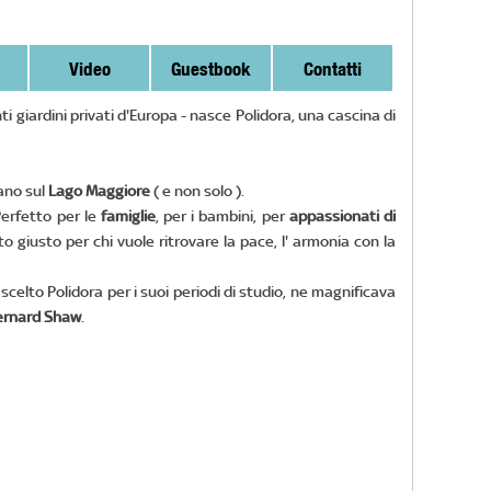
Video
Guestbook
Contatti
ti giardini privati d'Europa - nasce Polidora, una cascina di
vano sul
Lago Maggiore
( e non solo ).
Perfetto per le
famiglie
, per i bambini, per
appassionati di
o giusto per chi vuole ritrovare la pace, l' armonia con la
scelto Polidora per i suoi periodi di studio, ne magnificava
ernard Shaw
.