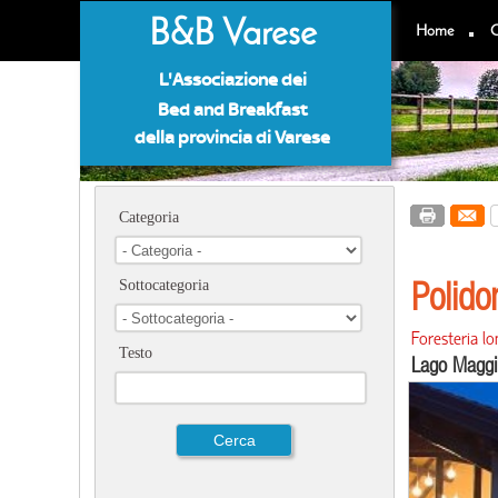
B&B Varese
Home
C
L'Associazione dei
Bed and Breakfast
della provincia di Varese
Categoria
Polido
Sottocategoria
Foresteria l
Testo
Lago Maggi