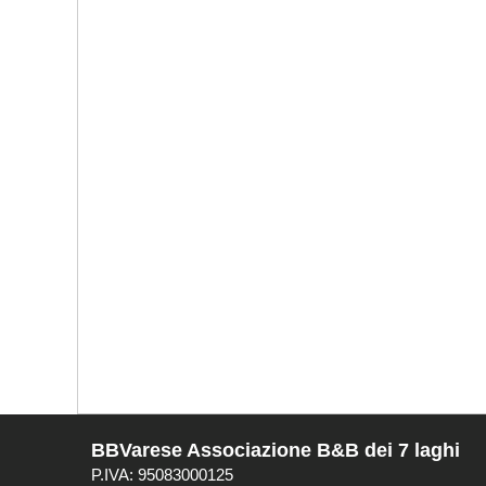
BBVarese Associazione B&B dei 7 laghi
P.IVA: 95083000125