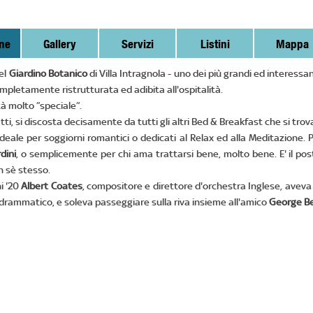
ne
Gallery
Servizi
Listini
Mappa
del
Giardino Botanico
di Villa Intragnola - uno dei più grandi ed interessan
mpletamente ristrutturata ed adibita all'ospitalità.
tà molto ”speciale”.
atti, si discosta decisamente da tutti gli altri Bed & Breakfast che si tro
ideale per soggiorni romantici o dedicati al Relax ed alla Meditazione. 
dini
, o semplicemente per chi ama trattarsi bene, molto bene. E' il post
n sè stesso.
i '20
Albert Coates
, compositore e direttore d'orchestra Inglese, aveva 
 drammatico, e soleva passeggiare sulla riva insieme all'amico
George B