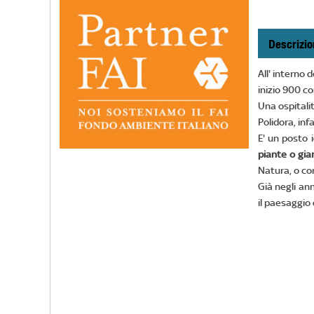
Descrizio
All' interno 
inizio 900 co
Una ospitali
Polidora, inf
E' un posto 
piante o giar
Natura, o co
Già negli ann
il paesaggio