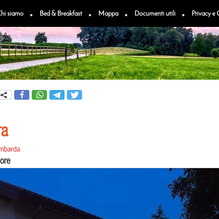
hi siamo
Bed & Breakfast
Mappa
Documenti utili
Privacy e 
ra
ombarda
ore