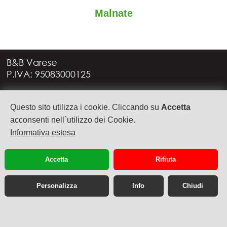
Malnate
B&B Varese
P.IVA: 95083000125
Via G. Rossini, 4
Questo sito utilizza i cookie. Cliccando su
Accetta
21949 CASTRONNO (VA)
+39 335 6088957
acconsenti nell`utilizzo dei Cookie.
info@bbvarese.it
Informativa estesa
privacy
cookie
Accetta
Rifiuta
Personalizza
Info
Chiudi