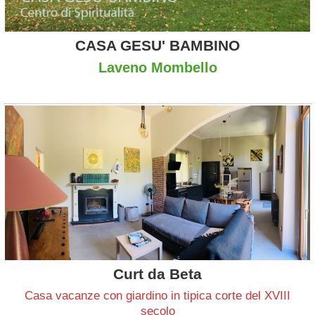
CASA GESU' BAMBINO
Laveno Mombello
Curt da Beta
Casa vacanze con giardino in tipica corte del XVIII
secolo