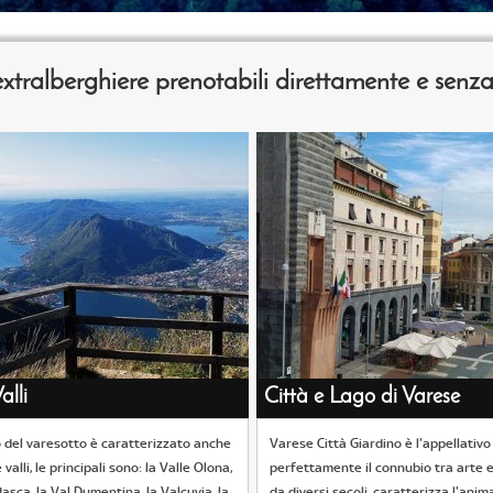
e extralberghiere prenotabili direttamente e sen
alli
Città e Lago di Varese
io del varesotto è caratterizzato anche
Varese Città Giardino è l'appellativo
 valli, le principali sono: la Valle Olona,
perfettamente il connubio tra arte e
asca, la Val Dumentina, la Valcuvia, la
da diversi secoli, caratterizza l'anima