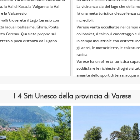
a, la Val di Rasa, la Valganna la Val
La vicinanza sia del lago che della 
 e la Valceresio.
fà una meta turistica d'eccellenza 
valli troverete il Lago Ceresio con
incredibili.
tà lacuali bellissime; Ghirla, Ponte
Varese vanta eccellenze nel campo d
to Ceresio. Qui siete proprio sul
col basket, il calcio, il canottaggio e i
izzero a poca distanza da Lugano
in campo industriale con distretti ind
gli aerei, le motociclette, le calzature
radica.
Varese ha un'offerta turistica capac
soddisfare le richieste di ogni visitat
amante dello sport di terra, acqua o 
I 4 Siti Unesco della provincia di Varese