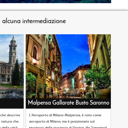
za alcuna intermediazione
Malpensa Gallarate Busto Saronno
 che descrive
L'Aeroporto di Milano-Malpensa, è noto come
 natura che,
aeroporto di Milano, ma è posizionato sul
 della città.
territorio della provincia di Varese. Ha 2 terminal