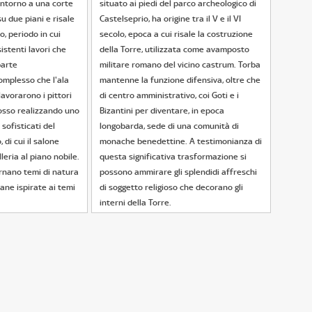
 intorno a una corte
situato ai piedi del parco archeologico di
su due piani e risale
Castelseprio, ha origine tra il V e il VI
o, periodo in cui
secolo, epoca a cui risale la costruzione
istenti lavori che
della Torre, utilizzata come avamposto
parte
militare romano del vicino castrum. Torba
omplesso che l'ala
mantenne la funzione difensiva, oltre che
lavorarono i pittori
di centro amministrativo, coi Goti e i
osso realizzando uno
Bizantini per diventare, in epoca
 sofisticati del
longobarda, sede di una comunità di
di cui il salone
monache benedettine. A testimonianza di
leria al piano nobile.
questa significativa trasformazione si
ernano temi di natura
possono ammirare gli splendidi affreschi
ane ispirate ai temi
di soggetto religioso che decorano gli
interni della Torre.