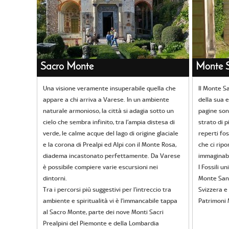
Sacro Monte
Monte S
Una visione veramente insuperabile quella che
Il Monte Sa
appare a chi arriva a Varese. In un ambiente
della sua e
naturale armonioso, la città si adagia sotto un
pagine son
cielo che sembra infinito, tra l’ampia distesa di
strato di p
verde, le calme acque del lago di origine glaciale
reperti fos
e la corona di Prealpi ed Alpi con il Monte Rosa,
che ci ripo
diadema incastonato perfettamente. Da Varese
immaginabi
è possibile compiere varie escursioni nei
I Fossili 
dintorni.
Monte San 
Tra i percorsi più suggestivi per l’intreccio tra
Svizzera e 
ambiente e spiritualità vi è l’immancabile tappa
Patrimoni 
al Sacro Monte, parte dei nove Monti Sacri
Prealpini del Piemonte e della Lombardia