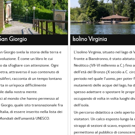
an Giorgio
Isolino Virginia
n Giorgio svela la storia della terra e
L'isolino Virginia, situato nel lago di
voluzione. È come un libro le cui
fronte a Biandronno, è stato abitato
o da sfogliare con attenzione. Ogni
Neolitico (VII-VI millennio a.C.) fino a
ietra, attraverso il suo contenuto di
dell'età del Bronzo (X secolo a.C. cir
siliferi, racconta di un tempo lontano
periodo nel quale l'uomo, per poter f
rta in un’epoca difficilmente
mutamenti delle acque del lago, ha 
le dalla nostra mente.
spesso adattare o spostare le propr
unici al mondo che hanno permesso al
occupando di volta in volta luoghi di
Giorgio, quale sito transnazionale fra
dell'isola.
Italia, di essere inserito nella lista dei
Un percorso didattico a cielo aperto 
Mondiali dell’umanità UNESCO.
visitatori. Un calco esposto lungo la 
strappi di sezioni di scavo, esposti n
permettono al pubblico di conoscere