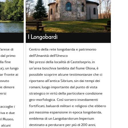
I Longobardi
 Varese di
Centro della rete longobarda e patrimonio
 dal primo
dell’Umanità dell’Unesco
lla fine
Nei pressi della località di Castelseprio, in
ca), un lungo
un'area boschiva lambita dal fiume Olona, è
ar fronte ai
possibile scoprire alcune testimonianze che ci
dovuto
riportano all'antica Sibrium, sin dai tempi dei
ie dimore
romani, luogo importante dal punto di vista
versi
strategico in virtù della particolare condizione
geo-morfologica. Così sorsero insediamenti
fortificati, baluardi militari e religiosi che ebbero
accoglie i
poi massima espansione in epoca longobarda,
riva e due
emblema di un Langobardorum Imperium
el Museo,
destinato a perdurare per più di 200 anni,
 alcuni