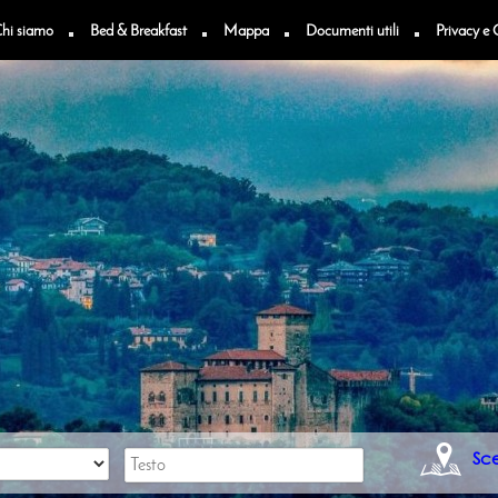
hi siamo
Bed & Breakfast
Mappa
Documenti utili
Privacy e 
n
Sc