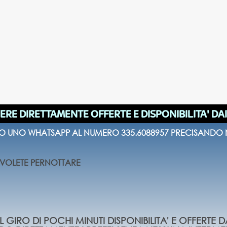
ERE DIRETTAMENTE OFFERTE E DISPONIBILITA' DA
 O UNO WHATSAPP AL NUMERO 335.6088957 PRECISANDO N
E VOLETE PERNOTTARE
 GIRO DI POCHI MINUTI DISPONIBILITA' E OFFERTE D