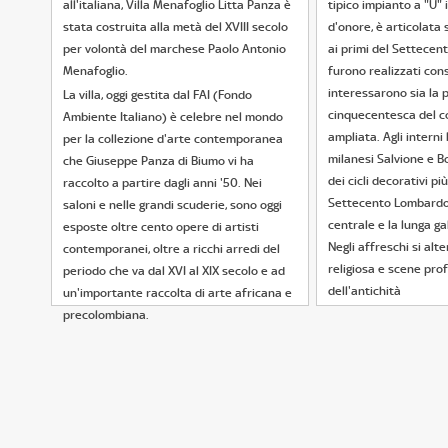
all'italiana, Villa Menafoglio Litta Panza è
tipico impianto a "U"
stata costruita alla metà del XVIII secolo
d'onore, è articolata 
per volontà del marchese Paolo Antonio
ai primi del Settecent
Menafoglio.
furono realizzati cons
interessarono sia la 
La villa, oggi gestita dal FAI (Fondo
cinquecentesca del c
Ambiente Italiano) è celebre nel mondo
ampliata. Agli interni 
per la collezione d'arte contemporanea
milanesi Salvione e B
che Giuseppe Panza di Biumo vi ha
dei cicli decorativi più
raccolto a partire dagli anni '50. Nei
Settecento Lombardo, 
saloni e nelle grandi scuderie, sono oggi
centrale e la lunga gal
esposte oltre cento opere di artisti
Negli affreschi si alt
contemporanei, oltre a ricchi arredi del
religiosa e scene prof
periodo che va dal XVI al XIX secolo e ad
dell'antichità
un'importante raccolta di arte africana e
precolombiana.