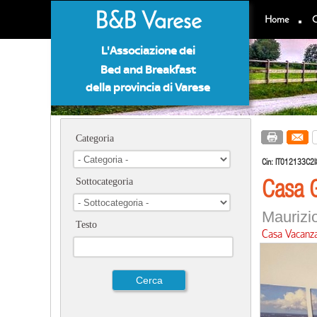
B&B Varese
Home
C
L'Associazione dei
Bed and Breakfast
della provincia di Varese
Categoria
Cin:
IT012133C2
Casa G
Sottocategoria
Maurizio
Testo
Casa Vacanz
Città e Lag