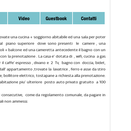
Video
Guestbook
Contatti
 trovate una cucina + soggiorno abitabile ed una sala per poter
ta al piano superiore dove sono presenti le camere , una
goli + balcone ed una cameretta antecedente il bagno con un
con la prenotazione . La casa e’ dotata di , wifi, cucina a gas
er il caffe’ espresso , divano e 2 Tv, bagno con doccia, bidet,
dall’ appartamento ,trovate la lavatrice , ferro e asse da stiro
, bollitore elettrico, tostapane a richiesta alla prenotazione.
’abitazione piu’ ulteriore posto auto privato gratuito a 100
tti consecutive, come da regolamento comunale, da pagare in
mali non ammessi.