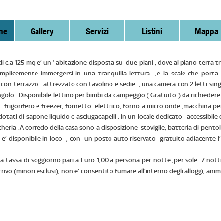
ne
Gallery
Servizi
Listini
Mappa
 di c.a 125 mq e’ un ‘ abitazione disposta su due piani , dove al piano terra
emplicemente immergersi in una tranquilla lettura ,e la scale che por
con terrazzo attrezzato con tavolino e sedie , una camera con 2 letti sin
ingolo . Disponibile lettino per bimbi da campeggio ( Gratuito ) da richiedere 
e , frigorifero e freezer, fornetto elettrico, forno a micro onde ,macchina p
otati di sapone liquido e asciugacapelli . In un locale dedicato , accessibile 
cheria .A corredo della casa sono a disposizione stoviglie, batteria di pentole
 e’ disponibile in loco , con un posto auto riservato gratuito adiacente l
na tassa di soggiorno pari a Euro 1,00 a persona per notte ,per sole 7 no
rrivo (minori esclusi), non e’ consentito fumare all’interno degli alloggi, ani