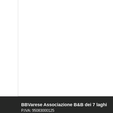
BBVarese Associazione B&B dei 7 laghi
P.IVA: 95083000125