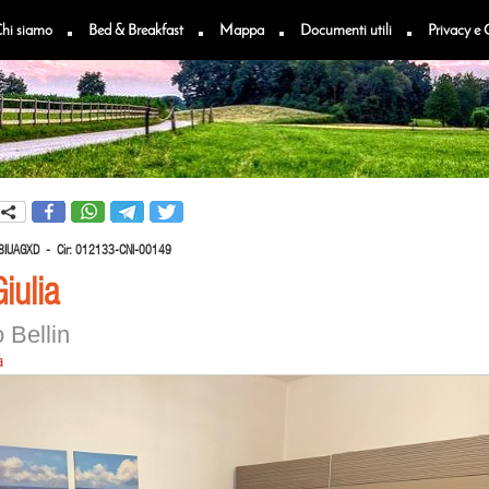
hi siamo
Bed & Breakfast
Mappa
Documenti utili
Privacy e 
I8IUAGXD -
Cir:
012133-CNI-00149
iulia
 Bellin
a
o Varese