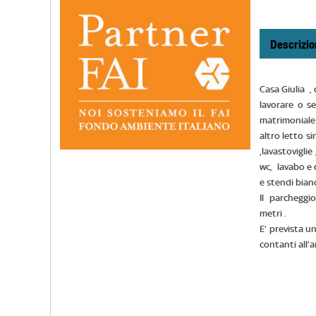
Descrizio
Casa Giulia ,
lavorare o s
matrimoniale 
altro letto s
,lavastovigli
wc, lavabo e d
e stendi bian
Il parcheggio
metri .
E’ prevista u
contanti all’a