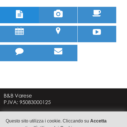



u
;



B&B Varese
P.IVA: 95083000125
Via G. Rossini, 4
Questo sito utilizza i cookie. Cliccando su
Accetta
21949 CASTRONNO (VA)