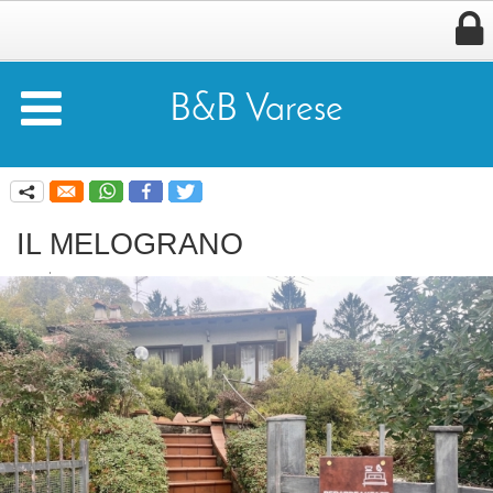


B&B Varese
q
IL MELOGRANO