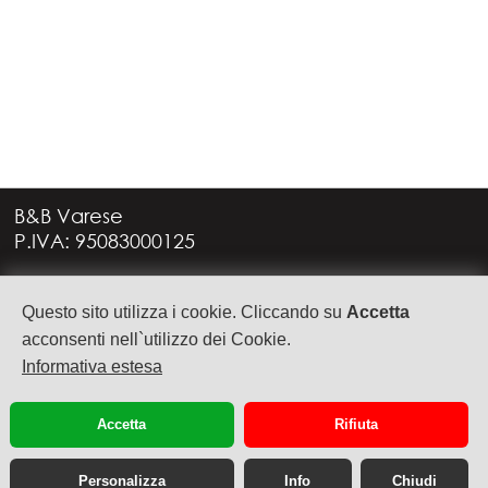
B&B Varese
P.IVA: 95083000125
Via G. Rossini, 4
Questo sito utilizza i cookie. Cliccando su
Accetta
21949 CASTRONNO (VA)
+39 335 6088957
acconsenti nell`utilizzo dei Cookie.
info@bbvarese.it
Informativa estesa
privacy
cookie
Accetta
Rifiuta
Personalizza
Info
Chiudi