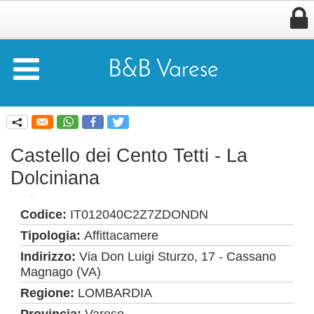


B&B Varese
q
Castello dei Cento Tetti - La
Dolciniana
Codice:
IT012040C2Z7ZDONDN
Tipologia:
Affittacamere
Indirizzo:
Via Don Luigi Sturzo, 17 - Cassano
Magnago (VA)
Regione:
LOMBARDIA
Provincia:
Varese