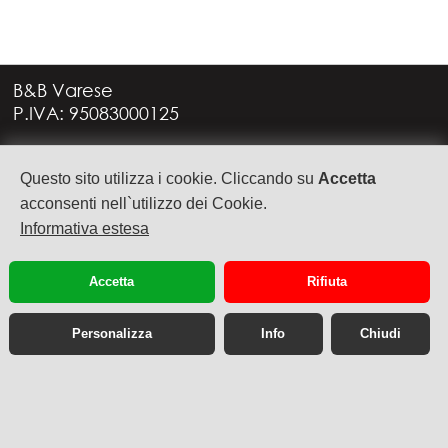
B&B Varese
P.IVA: 95083000125
Via G. Rossini, 4
Questo sito utilizza i cookie. Cliccando su
Accetta
21949 CASTRONNO (VA)
+39 335 6088957
acconsenti nell`utilizzo dei Cookie.
info@bbvarese.it
Informativa estesa
privacy
cookie
Accetta
Rifiuta
Personalizza
Info
Chiudi
Sito web desktop