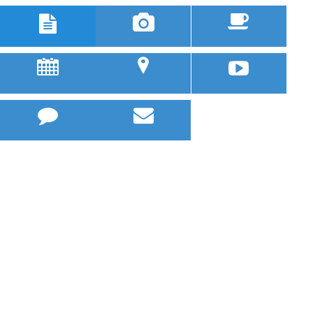



u
;


