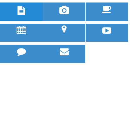



u
;


