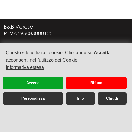
B&B Varese
P.IVA: 95083000125
Via G. Rossini, 4
Questo sito utilizza i cookie. Cliccando su
Accetta
21949 CASTRONNO (VA)
+39 335 6088957
acconsenti nell`utilizzo dei Cookie.
info@bbvarese.it
Informativa estesa
privacy
cookie
Accetta
Rifiuta
Personalizza
Info
Chiudi
Sito web desktop