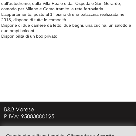
dall’autodromo, dalla Villa Reale e dall’Ospedale San Gerardo,
comodo per Milano e Como tramite la rete ferroviaria.
L’appartamento, posto al 1° piano di una palazzina realizzata nel
2013, dispone di tutte le comodità.
Dispone di due camere da letto, due bagni, una cucina, un salotto e
due ampi balconi.
Disponibilità di un box privato.
B&B Varese
P.IVA: 95083000125
Via G. Rossini, 4