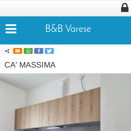


B&B Varese
q
CA' MASSIMA