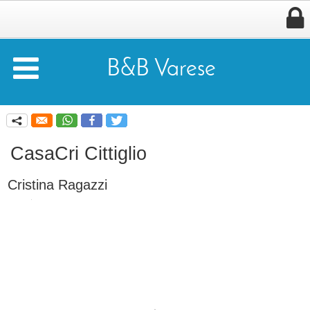


B&B Varese
q
CasaCri Cittiglio
Cristina Ragazzi