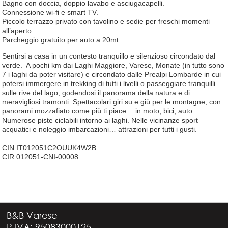
Bagno con doccia, doppio lavabo e asciugacapelli.
Connessione wi-fi e smart TV.
Piccolo terrazzo privato con tavolino e sedie per freschi momenti
all’aperto.
Parcheggio gratuito per auto a 20mt.
Sentirsi a casa in un contesto tranquillo e silenzioso circondato dal
verde. A pochi km dai Laghi Maggiore, Varese, Monate (in tutto sono
7 i laghi da poter visitare) e circondato dalle Prealpi Lombarde in cui
potersi immergere in trekking di tutti i livelli o passeggiare tranquilli
sulle rive del lago, godendosi il panorama della natura e di
meravigliosi tramonti. Spettacolari giri su e giù per le montagne, con
panorami mozzafiato come più ti piace… in moto, bici, auto.
Numerose piste ciclabili intorno ai laghi. Nelle vicinanze sport
acquatici e noleggio imbarcazioni… attrazioni per tutti i gusti.
CIN IT012051C2OUUK4W2B
CIR 012051-CNI-00008
B&B Varese
P.IVA: 95083000125