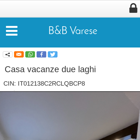


B&B Varese
q
Casa vacanze due laghi
CIN: IT012138C2RCLQBCP8