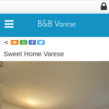


B&B Varese
q
Sweet Home Varese