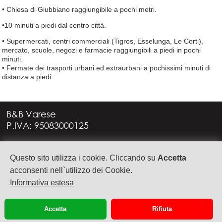
• Chiesa di Giubbiano raggiungibile a pochi metri.
•10 minuti a piedi dal centro città.
• Supermercati, centri commerciali (Tigros, Esselunga, Le Corti),
mercato, scuole, negozi e farmacie raggiungibili a piedi in pochi
minuti.
• Fermate dei trasporti urbani ed extraurbani a pochissimi minuti di
distanza a piedi.
B&B Varese
P.IVA: 95083000125
Via G. Rossini, 4
Questo sito utilizza i cookie. Cliccando su
Accetta
21949 CASTRONNO (VA)
+39 335 6088957
acconsenti nell`utilizzo dei Cookie.
info@bbvarese.it
Informativa estesa
privacy
cookie
Accetta
Rifiuta