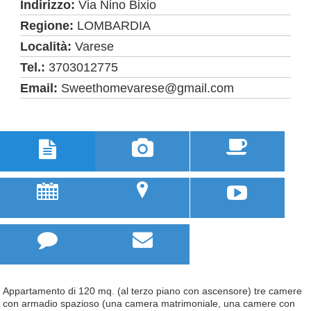
Indirizzo:
Via Nino Bixio
Regione:
LOMBARDIA
Località:
Varese
Tel.:
3703012775
Email:
Sweethomevarese@gmail.com



u
;



Appartamento di 120 mq. (al terzo piano con ascensore) tre camere
con armadio spazioso (una camera matrimoniale, una camere con