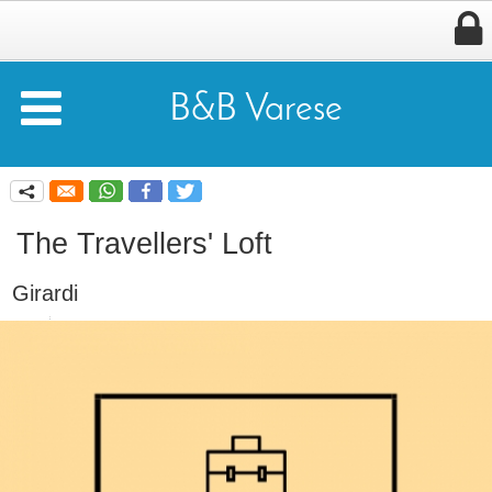


B&B Varese
q
The Travellers' Loft
Girardi