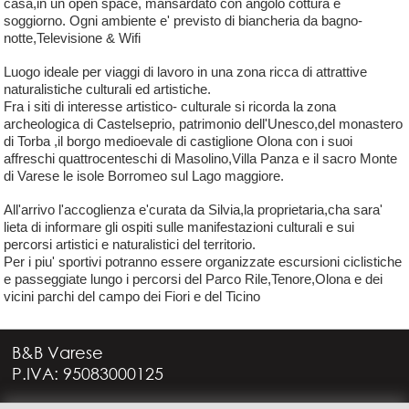
casa,in un open space, mansardato con angolo cottura e
soggiorno. Ogni ambiente e' previsto di biancheria da bagno-
notte,Televisione & Wifi
Luogo ideale per viaggi di lavoro in una zona ricca di attrattive
naturalistiche culturali ed artistiche.
Fra i siti di interesse artistico- culturale si ricorda la zona
archeologica di Castelseprio, patrimonio dell'Unesco,del monastero
di Torba ,il borgo medioevale di castiglione Olona con i suoi
affreschi quattrocenteschi di Masolino,Villa Panza e il sacro Monte
di Varese le isole Borromeo sul Lago maggiore.
All'arrivo l'accoglienza e'curata da Silvia,la proprietaria,cha sara'
lieta di informare gli ospiti sulle manifestazioni culturali e sui
percorsi artistici e naturalistici del territorio.
Per i piu' sportivi potranno essere organizzate escursioni ciclistiche
e passeggiate lungo i percorsi del Parco Rile,Tenore,Olona e dei
vicini parchi del campo dei Fiori e del Ticino
B&B Varese
P.IVA: 95083000125