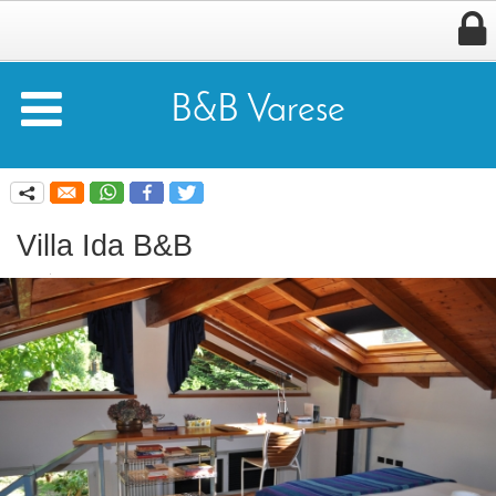


B&B Varese
q
Villa Ida B&B